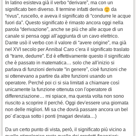
In latino esisteva già il verbo “derivare”, ma con un
significato ben diverso. Il termine infatti deriva
da
“rivus”, ruscello, e aveva il significato di “condurre le acque
fuori da”. Questo significato è rimasto ancora oggi nella
parola “derivazione”, anche se più che alle acque di un
canale si pensa oggi all'aggiunta di un cavo elettrico.
Dante usò il verbo con il valore di “avere origine”, ma già
nel XVI secolo per Annibal Caro c'era il significato traslato
di “trarre, dedurre”. Ed è effettivamente questo il significato
che è passato in matematica… solo che all'inizio si
parlava di funzioni derivate “in genere”, cioè funzioni che
si ottenevano a partire da altre funzioni usando un
operatore. Perché poi ci si sia limitati a chiamare così
unicamente la funzione ottenuta con l'operatore di
differenziazione… mi spiace, ma questa volta non sono
riuscito a scoprire il perché. Oggi dev'essere una giornata
non delle migliori. Mi sa che dovrà passare ancora un bel
po' d'acqua sotto i ponti (magari deviata…)
Da un certo punto di vista, però, il significato più vicino a