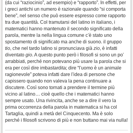
(da cui “raziocinio”, ad esempio) e “rapporto”. In effetti, per
i greci antichi un numero è razionale quando “si comporta
bene”, nel senso che può essere espresso come rapporto
tra due quantità. Col tramutarsi del latino in italiano, i
matematici hanno mantenuto il secondo significato della
parola, mentre la nella lingua comune c'è stato uno
spostamento di significato ma anche di suono. il gruppo
tio
, che nel tardo latino si pronunciava già
zio
, è infatti
diventato
gio
. A questo punto però i filosofi si sono un po'
arrabbiati, perché non potevano più usare la parola che si
era per così dire imbastardita; dire “l'uomo è un animale
ragionevole” poteva infatti dare l'idea di persone che
capissero quando non valeva la pena continuare a
discutere. Così sono tornati a prendere il termine più
vicino al latino… cioè quello che i matematici hanno
sempre usato. Una rivincita, anche se a dire il vero la
prima occorrenza della parola in matematica si ha col
Tartaglia, quindi a metà del Cinquecento. Ma è solo
perché i filosofi scrivono di più e non buttano mai via nulla!