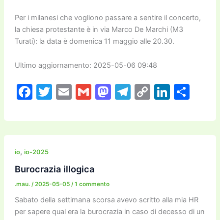
Per i milanesi che vogliono passare a sentire il concerto,
la chiesa protestante è in via Marco De Marchi (M3
Turati): la data è domenica 11 maggio alle 20.30.
Ultimo aggiornamento: 2025-05-06 09:48
F
T
E
G
M
T
C
Li
C
a
w
m
m
a
el
o
n
o
c
itt
ai
ai
st
e
p
k
n
e
er
l
l
o
gr
y
e
di
b
d
a
Li
dI
vi
,
io
io-2025
o
o
m
n
n
di
Burocrazia illogica
o
n
k
.mau.
/
2025-05-05
/
1 commento
k
Sabato della settimana scorsa avevo scritto alla mia HR
per sapere qual era la burocrazia in caso di decesso di un