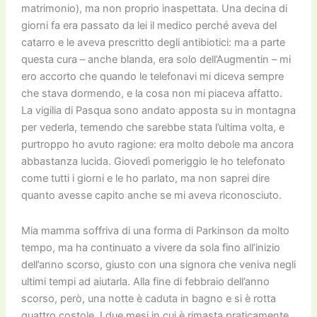
matrimonio), ma non proprio inaspettata. Una decina di
giorni fa era passato da lei il medico perché aveva del
catarro e le aveva prescritto degli antibiotici: ma a parte
questa cura – anche blanda, era solo dell’Augmentin – mi
ero accorto che quando le telefonavi mi diceva sempre
che stava dormendo, e la cosa non mi piaceva affatto.
La vigilia di Pasqua sono andato apposta su in montagna
per vederla, temendo che sarebbe stata l’ultima volta, e
purtroppo ho avuto ragione: era molto debole ma ancora
abbastanza lucida. Giovedì pomeriggio le ho telefonato
come tutti i giorni e le ho parlato, ma non saprei dire
quanto avesse capito anche se mi aveva riconosciuto.
Mia mamma soffriva di una forma di Parkinson da molto
tempo, ma ha continuato a vivere da sola fino all’inizio
dell’anno scorso, giusto con una signora che veniva negli
ultimi tempi ad aiutarla. Alla fine di febbraio dell’anno
scorso, però, una notte è caduta in bagno e si è rotta
quattro costole. I due mesi in cui è rimasta praticamente