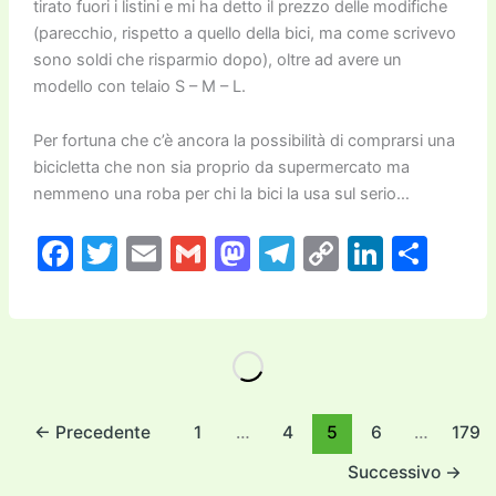
tirato fuori i listini e mi ha detto il prezzo delle modifiche
(parecchio, rispetto a quello della bici, ma come scrivevo
sono soldi che risparmio dopo), oltre ad avere un
modello con telaio S – M – L.
Per fortuna che c’è ancora la possibilità di comprarsi una
bicicletta che non sia proprio da supermercato ma
nemmeno una roba per chi la bici la usa sul serio…
F
T
E
G
M
T
C
Li
C
a
w
m
m
a
el
o
n
o
c
itt
ai
ai
st
e
p
k
n
e
er
l
l
o
gr
y
e
di
b
d
a
Li
dI
vi
o
o
m
n
n
di
←
Precedente
1
…
4
5
6
…
179
o
n
k
Successivo
→