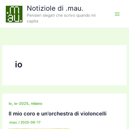
Vai
Notiziole di .mau.
al
Pensieri slegati che scrivo quando mi
contenuto
capita
io
,
,
io
io-2025
milano
Il mio coro e un’orchestra di violoncelli
.mau.
/
2025-06-17