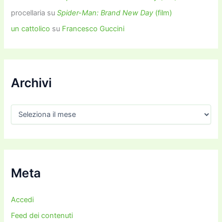
procellaria
su
Spider-Man: Brand New Day
(film)
un cattolico
su
Francesco Guccini
Archivi
A
r
c
h
i
v
i
Meta
Accedi
Feed dei contenuti