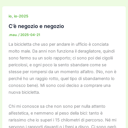
,
io
io-2025
C’è negozio e negozio
.mau.
/
2025-04-21
La bicicletta che uso per andare in ufficio è conciata
molto male. Da anni non funziona il deragliatore, quindi
sono fermo su un solo rapporto; ci sono poi dei cigolii
pericolosi, e ogni poco la sento sbandare come se
stesse per rompersi da un momento all’altro. (No, non è
perché ho un raggio rotto, quel tipo di sbandamento lo
conosco bene). Mi sono così deciso a comprare una
nuova bicicletta.
Chi mi conosce sa che non sono per nulla attento
all’estetica, e nemmeno al peso della bici: tanto è
rarissimo che io superi i 15 chilometri di percorso. Né mi
servono i rapporti davanti o i freni a disco. Ci sono però