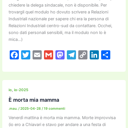
chiedere la delega sindacale, non è disponibile. Per
trovargli quel modulo ho dovuto scrivere a Relazioni
Industriali nazionale per sapere chi era la persona di
Relazioni Industriali centro-sud da contattare. Occhei,
sono dati personali sensibili, ma il modulo non lo è
mica…)
F
T
E
G
M
T
C
Li
C
a
w
m
m
a
el
o
n
o
c
itt
ai
ai
st
e
p
k
n
e
er
l
l
o
gr
y
e
di
b
d
a
Li
dI
vi
,
io
io-2025
o
o
m
n
n
di
È morta mia mamma
o
n
k
.mau.
/
2025-04-28
/
19 commenti
k
Venerdì mattina è morta mia mamma. Morte improvvisa
(io ero a Chiavari e stavo per andare a una festa di