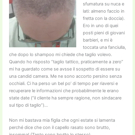
sfumatura su nuca e
lati: almeno faccio in
fretta con la doccia).
Ero in uno di quei
posti pieni di giovani
barbieri, e mi è
toccata una fanciulla,
che dopo lo shampoo mi chiede che taglio volevo.
Quando ho risposto “taglio tattico, praticamente a zero”
mi ha guardato come se avsse il sospetto di essere su
una candid camera. Me ne sono accorto persino senza
occhiali. Ci ha perso un bel po’ di tempo per riaversi e
recuperare le informazioni che probabilmente le erano
state date (“il cliente ha sempre ragione, non sindacare
sul tipo di taglio”)…
Non mi bastava mia figlia che ogni estate si lamenta
perché dice che con il capello rasato sono brutto,
insomma! (Tanto sono brutto lo stesso)