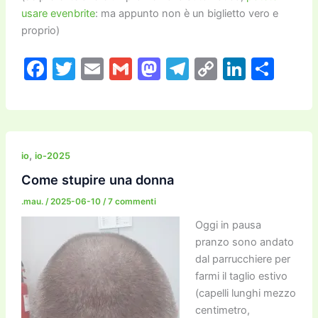
usare evenbrite
: ma appunto non è un biglietto vero e
proprio)
F
T
E
G
M
T
C
Li
C
a
w
m
m
a
el
o
n
o
c
itt
ai
ai
st
e
p
k
n
e
er
l
l
o
gr
y
e
di
b
d
a
Li
dI
vi
,
io
io-2025
o
o
m
n
n
di
Come stupire una donna
o
n
k
.mau.
/
2025-06-10
/
7 commenti
k
Oggi in pausa
pranzo sono andato
dal parrucchiere per
farmi il taglio estivo
(capelli lunghi mezzo
centimetro,