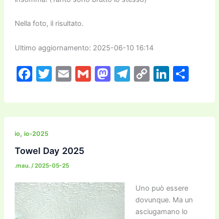
Nella foto, il risultato.
Ultimo aggiornamento: 2025-06-10 16:14
F
T
E
G
M
T
C
Li
C
a
w
m
m
a
el
o
n
o
c
itt
ai
ai
st
e
p
k
n
e
er
l
l
o
gr
y
e
di
b
d
a
Li
dI
vi
,
io
io-2025
o
o
m
n
n
di
Towel Day 2025
o
n
k
.mau.
/
2025-05-25
k
Uno può essere
dovunque. Ma un
asciugamano lo