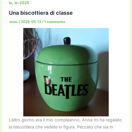
b
d
a
Li
dI
vi
,
io
io-2025
o
o
m
n
n
di
Una biscottiera di classe
o
n
k
.mau.
/
2025-05-12
/
1 commento
k
L’altro giorno era il mio compleanno. Anna mi ha regalato
la biscottiera che vedete in figura. Peccato che sia in