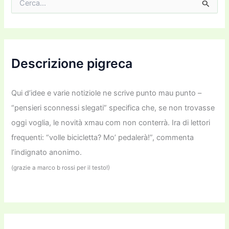
e
r
c
a
:
Descrizione pigreca
Qui d’idee e varie notiziole ne scrive punto mau punto –
“pensieri sconnessi slegati” specifica che, se non trovasse
oggi voglia, le novità xmau com non conterrà. Ira di lettori
frequenti: “volle bicicletta? Mo’ pedalerà!”, commenta
l’indignato anonimo.
(grazie a marco b rossi per il testo!)