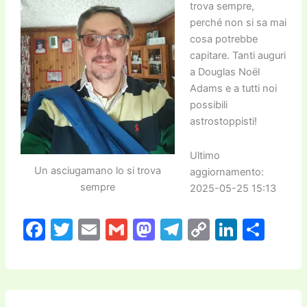
trova sempre,
perché non si sa mai
cosa potrebbe
capitare. Tanti auguri
a Douglas Noël
Adams e a tutti noi
possibili
astrostoppisti!
Ultimo
Un asciugamano lo si trova
aggiornamento:
sempre
2025-05-25 15:13
F
T
E
G
M
T
C
Li
C
a
w
m
m
a
el
o
n
o
c
itt
ai
ai
st
e
p
k
n
e
er
l
l
o
gr
y
e
di