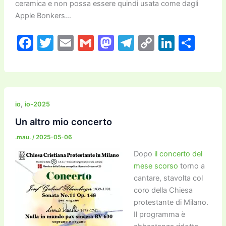
ceramica e non possa essere quindi usata come dagli
Apple Bonkers…
F
T
E
G
M
T
C
Li
C
a
w
m
m
a
el
o
n
o
c
itt
ai
ai
st
e
p
k
n
e
er
l
l
o
gr
y
e
di
b
d
a
Li
dI
vi
,
io
io-2025
o
o
m
n
n
di
Un altro mio concerto
o
n
k
.mau.
/
2025-05-06
k
Dopo
il concerto del
mese scorso
torno a
cantare, stavolta col
coro della Chiesa
protestante di Milano.
Il programma è