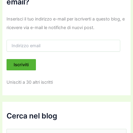
email?
Inserisci il tuo indirizzo e-mail per iscriverti a questo blog, e
ricevere via e-mail le notifiche di nuovi post.
I
n
d
i
Iscriviti
r
i
z
Unisciti a 30 altri iscritti
z
o
e
m
a
i
Cerca nel blog
l
C