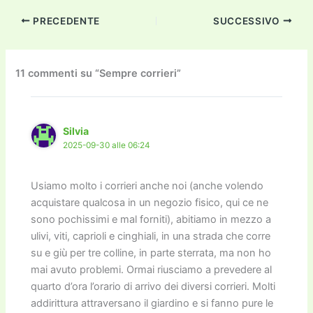
c
itt
ai
ai
st
e
p
k
n
PRECEDENTE
SUCCESSIVO
e
er
l
l
o
gr
y
e
di
b
d
a
Li
dI
vi
o
o
m
n
n
di
11 commenti su “Sempre corrieri”
o
n
k
k
Silvia
2025-09-30 alle 06:24
Usiamo molto i corrieri anche noi (anche volendo
acquistare qualcosa in un negozio fisico, qui ce ne
sono pochissimi e mal forniti), abitiamo in mezzo a
ulivi, viti, caprioli e cinghiali, in una strada che corre
su e giù per tre colline, in parte sterrata, ma non ho
mai avuto problemi. Ormai riusciamo a prevedere al
quarto d’ora l’orario di arrivo dei diversi corrieri. Molti
addirittura attraversano il giardino e si fanno pure le