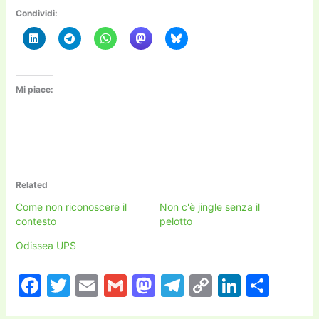
Condividi:
Mi piace:
Related
Come non riconoscere il
Non c'è jingle senza il
contesto
pelotto
Odissea UPS
F
T
E
G
M
T
C
Li
C
a
w
m
m
a
el
o
n
o