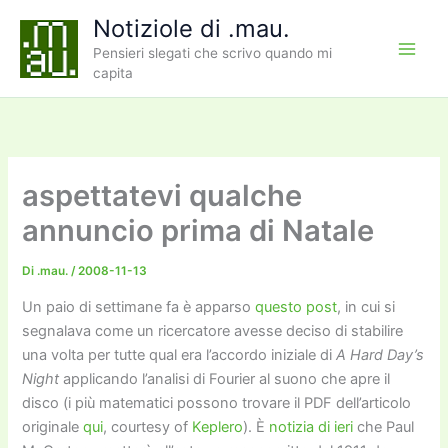
Vai
Notiziole di .mau.
al
Pensieri slegati che scrivo quando mi
contenuto
capita
aspettatevi qualche
annuncio prima di Natale
Di
.mau.
/
2008-11-13
Un paio di settimane fa è apparso
questo post
, in cui si
segnalava come un ricercatore avesse deciso di stabilire
una volta per tutte qual era l’accordo iniziale di
A Hard Day’s
Night
applicando l’analisi di Fourier al suono che apre il
disco (i più matematici possono trovare il PDF dell’articolo
originale
qui
, courtesy of
Keplero
). È
notizia di ieri
che Paul