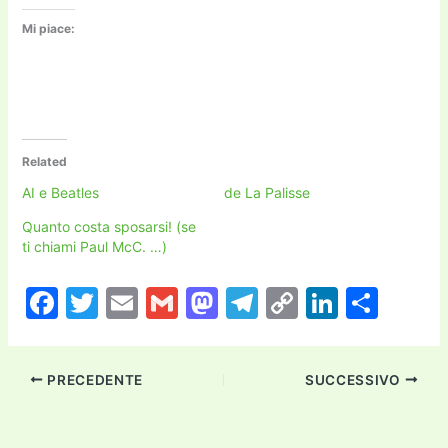
Mi piace:
Related
AI e Beatles
de La Palisse
Quanto costa sposarsi! (se
ti chiami Paul McC. …)
F
T
E
G
M
T
C
Li
C
a
w
m
m
a
el
o
n
o
c
itt
ai
ai
st
e
p
k
n
PRECEDENTE
SUCCESSIVO
e
er
l
l
o
gr
y
e
di
b
d
a
Li
dI
vi