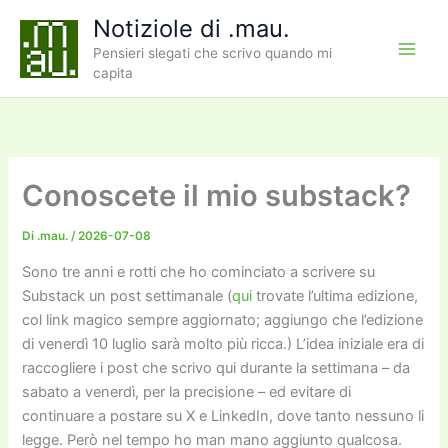
Vai
Notiziole di .mau.
al
Pensieri slegati che scrivo quando mi
contenuto
capita
Conoscete il mio substack?
Di
.mau.
/
2026-07-08
Sono tre anni e rotti che ho cominciato a scrivere su
Substack un post settimanale (
qui
trovate l’ultima edizione,
col link magico sempre aggiornato; aggiungo che l’edizione
di venerdì 10 luglio sarà molto più ricca.) L’idea iniziale era di
raccogliere i post che scrivo qui durante la settimana – da
sabato a venerdì, per la precisione – ed evitare di
continuare a postare su X e LinkedIn, dove tanto nessuno li
legge. Però nel tempo ho man mano aggiunto qualcosa.