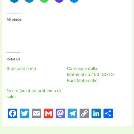
Mi piace:
Related
Substack e me
Carnevale della
Matematica #53: GOTO
Rudi Matematici
Non è (solo) un problema di
soldi
F
T
E
G
M
T
C
Li
C
a
w
m
m
a
el
o
n
o
c
itt
ai
ai
st
e
p
k
n