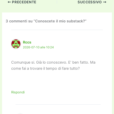
PRECEDENTE
SUCCESSIVO
e
er
l
l
o
gr
y
e
di
b
d
a
Li
dI
vi
o
o
m
n
n
di
3 commenti su “Conoscete il mio substack?”
o
n
k
k
Rccs
2026-07-10 alle 10:24
Comunque si. Già lo conoscevo. E’ ben fatto. Ma
come fai a trovare il tempo di fare tutto?
Rispondi