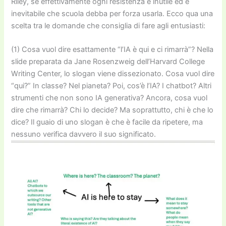
Riley, se effettivamente ogni resistenza è inutile ed è
inevitabile che scuola debba per forza usarla. Ecco qua una
scelta tra le domande che consiglia di fare agli entusiasti:
(1) Cosa vuol dire esattamente “l’IA è qui e ci rimarrà”? Nella
slide preparata da Jane Rosenzweig dell’Harvard College
Writing Center, lo slogan viene dissezionato. Cosa vuol dire
“qui?” In classe? Nel pianeta? Poi, cos’è l’IA? I chatbot? Altri
strumenti che non sono IA generativa? Ancora, cosa vuol
dire che rimarrà? Chi lo decide? Ma soprattutto, chi è che lo
dice? Il guaio di uno slogan è che è facile da ripetere, ma
nessuno verifica davvero il suo significato.