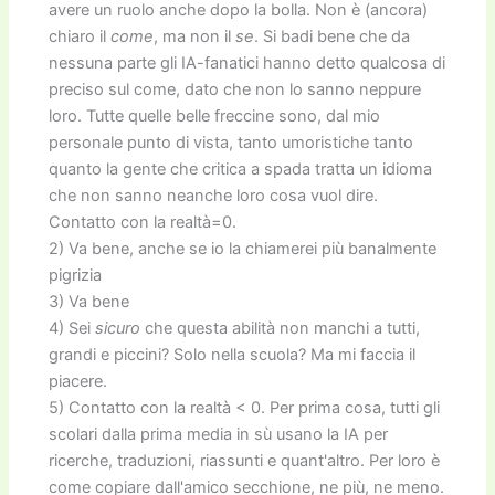
avere un ruolo anche dopo la bolla. Non è (ancora)
chiaro il
come
, ma non il
se
. Si badi bene che da
nessuna parte gli IA-fanatici hanno detto qualcosa di
preciso sul come, dato che non lo sanno neppure
loro. Tutte quelle belle freccine sono, dal mio
personale punto di vista, tanto umoristiche tanto
quanto la gente che critica a spada tratta un idioma
che non sanno neanche loro cosa vuol dire.
Contatto con la realtà=0.
2) Va bene, anche se io la chiamerei più banalmente
pigrizia
3) Va bene
4) Sei
sicuro
che questa abilità non manchi a tutti,
grandi e piccini? Solo nella scuola? Ma mi faccia il
piacere.
5) Contatto con la realtà < 0. Per prima cosa, tutti gli
scolari dalla prima media in sù usano la IA per
ricerche, traduzioni, riassunti e quant'altro. Per loro è
come copiare dall'amico secchione, ne più, ne meno.