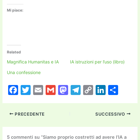
Mi piace:
Related
Magnifica Humanitas e IA
IA istruzioni per l’uso (libro)
Una confessione
F
T
E
G
M
T
C
Li
C
a
w
m
m
a
el
o
n
o
c
itt
ai
ai
st
e
p
k
n
PRECEDENTE
SUCCESSIVO
e
er
l
l
o
gr
y
e
di
b
d
a
Li
dI
vi
o
o
m
n
n
di
5 commenti su “Siamo proprio costretti ad avere l’IA a