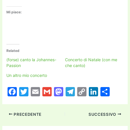
Mi piace:
Related
(forse) canto la Johannes-
Concerto di Natale (con me
Passion
che canto)
Un altro mio concerto
F
T
E
G
M
T
C
Li
C
a
w
m
m
a
el
o
n
o
c
itt
ai
ai
st
e
p
k
n
PRECEDENTE
SUCCESSIVO
e
er
l
l
o
gr
y
e
di
b
d
a
Li
dI
vi