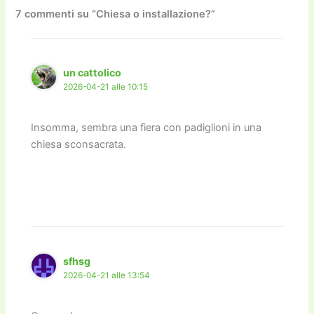
o
o
m
n
n
di
7 commenti su “Chiesa o installazione?”
o
n
k
k
un cattolico
2026-04-21 alle 10:15
Insomma, sembra una fiera con padiglioni in una
chiesa sconsacrata.
sfhsg
2026-04-21 alle 13:54