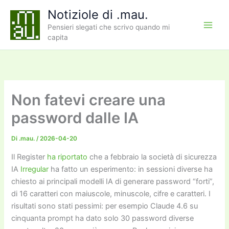
Vai
Notiziole di .mau.
al
Pensieri slegati che scrivo quando mi
contenuto
capita
Non fatevi creare una
password dalle IA
Di
.mau.
/
2026-04-20
Il Register
ha riportato
che a febbraio la società di sicurezza
IA
Irregular
ha fatto un esperimento: in sessioni diverse ha
chiesto ai principali modelli IA di generare password “forti”,
di 16 caratteri con maiuscole, minuscole, cifre e caratteri. I
risultati sono stati pessimi: per esempio Claude 4.6 su
cinquanta prompt ha dato solo 30 password diverse