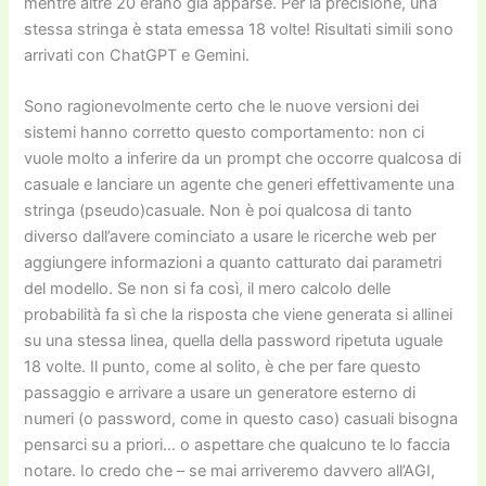
mentre altre 20 erano già apparse. Per la precisione, una
stessa stringa è stata emessa 18 volte! Risultati simili sono
arrivati con ChatGPT e Gemini.
Sono ragionevolmente certo che le nuove versioni dei
sistemi hanno corretto questo comportamento: non ci
vuole molto a inferire da un prompt che occorre qualcosa di
casuale e lanciare un agente che generi effettivamente una
stringa (pseudo)casuale. Non è poi qualcosa di tanto
diverso dall’avere cominciato a usare le ricerche web per
aggiungere informazioni a quanto catturato dai parametri
del modello. Se non si fa così, il mero calcolo delle
probabilità fa sì che la risposta che viene generata si allinei
su una stessa linea, quella della password ripetuta uguale
18 volte. Il punto, come al solito, è che per fare questo
passaggio e arrivare a usare un generatore esterno di
numeri (o password, come in questo caso) casuali bisogna
pensarci su a priori… o aspettare che qualcuno te lo faccia
notare. Io credo che – se mai arriveremo davvero all’AGI,