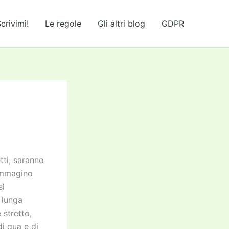
crivimi!
Le regole
Gli altri blog
GDPR
tti, saranno
 Immagino
sì
 lunga
 stretto,
i qua e di