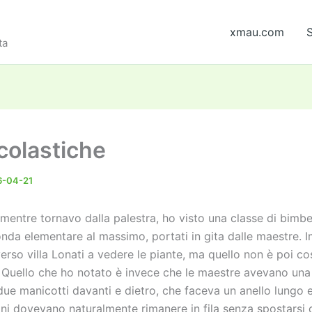
xmau.com
S
ta
scolastiche
6-04-21
mentre tornavo dalla palestra, ho visto una classe di bimbe
conda elementare al massimo, portati in gita dalle maestre.
rso villa Lonati a vedere le piante, ma quello non è poi co
 Quello che ho notato è invece che le maestre avevano una
ue manicotti davanti e dietro, che faceva un anello lungo e
ni dovevano naturalmente rimanere in fila senza spostarsi d