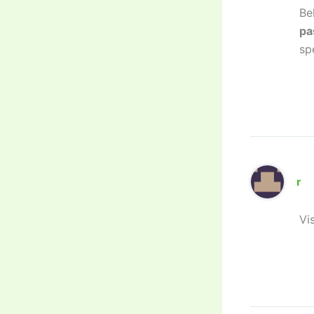
Be
pa
sp
r
Vi