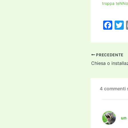
troppa teNNo
F
a
c
i
e
PRECEDENTE
b
Chiesa o installa
o
o
k
4 commenti s
un 