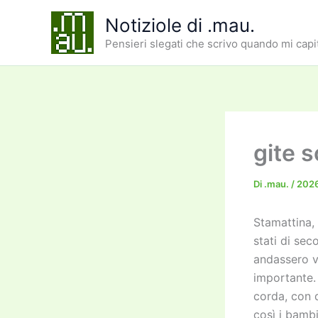
Vai
Notiziole di .mau.
al
Pensieri slegati che scrivo quando mi capi
contenuto
gite 
Di
.mau.
/
202
Stamattina, 
stati di se
andassero ve
importante.
corda, con d
così i bambi