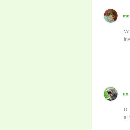
me
Ve
in
un 
Di
ai