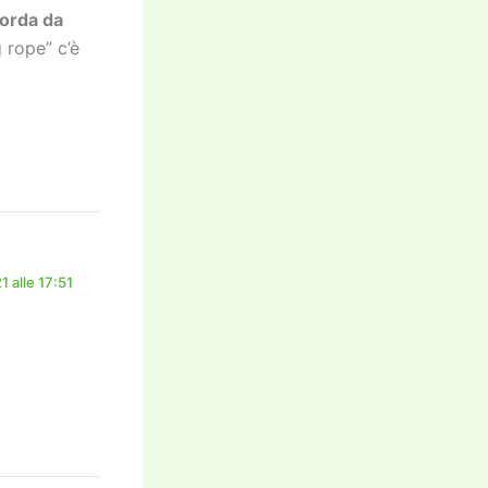
orda da
 rope” c’è
 alle 17:51