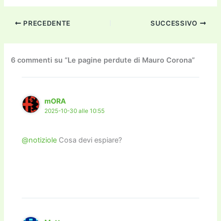
a
w
m
m
a
el
o
n
o
c
itt
ai
ai
st
e
p
k
n
PRECEDENTE
SUCCESSIVO
e
er
l
l
o
gr
y
e
di
b
d
a
Li
dI
vi
o
o
m
n
n
di
6 commenti su “Le pagine perdute di Mauro Corona”
o
n
k
k
mORA
2025-10-30 alle 10:55
@notiziole
Cosa devi espiare?