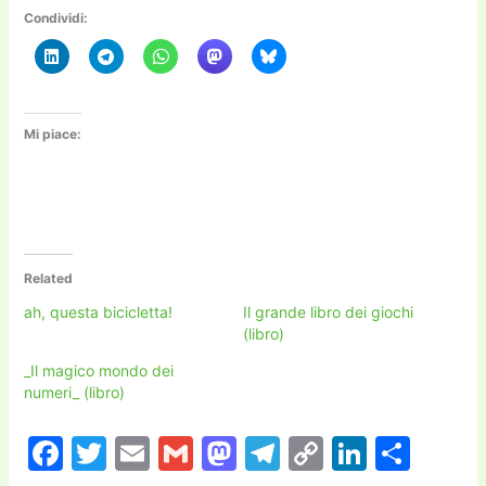
Condividi:
Mi piace:
Related
ah, questa bicicletta!
Il grande libro dei giochi
(libro)
_Il magico mondo dei
numeri_ (libro)
F
T
E
G
M
T
C
Li
C