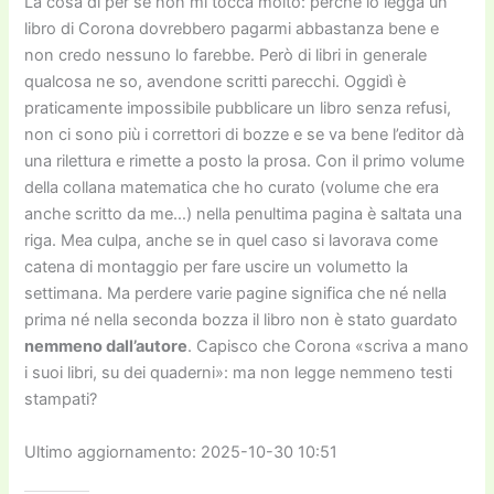
La cosa di per sé non mi tocca molto: perché io legga un
libro di Corona dovrebbero pagarmi abbastanza bene e
non credo nessuno lo farebbe. Però di libri in generale
qualcosa ne so, avendone scritti parecchi. Oggidì è
praticamente impossibile pubblicare un libro senza refusi,
non ci sono più i correttori di bozze e se va bene l’editor dà
una rilettura e rimette a posto la prosa. Con il primo volume
della collana matematica che ho curato (volume che era
anche scritto da me…) nella penultima pagina è saltata una
riga. Mea culpa, anche se in quel caso si lavorava come
catena di montaggio per fare uscire un volumetto la
settimana. Ma perdere varie pagine significa che né nella
prima né nella seconda bozza il libro non è stato guardato
nemmeno dall’autore
. Capisco che Corona «scriva a mano
i suoi libri, su dei quaderni»: ma non legge nemmeno testi
stampati?
Ultimo aggiornamento: 2025-10-30 10:51