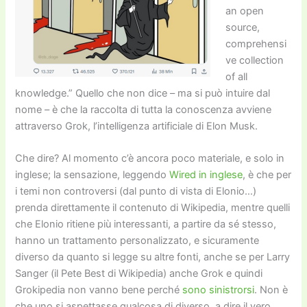
an open
source,
comprehensi
ve collection
of all
knowledge.” Quello che non dice – ma si può intuire dal
nome – è che la raccolta di tutta la conoscenza avviene
attraverso Grok, l’intelligenza artificiale di Elon Musk.
Che dire? Al momento c’è ancora poco materiale, e solo in
inglese; la sensazione, leggendo
Wired in inglese
, è che per
i temi non controversi (dal punto di vista di Elonio…)
prenda direttamente il contenuto di Wikipedia, mentre quelli
che Elonio ritiene più interessanti, a partire da sé stesso,
hanno un trattamento personalizzato, e sicuramente
diverso da quanto si legge su altre fonti, anche se per Larry
Sanger (il Pete Best di Wikipedia) anche Grok e quindi
Grokipedia non vanno bene perché
sono sinistrorsi
. Non è
che uno si aspettasse qualcosa di diverso, a dire il vero.