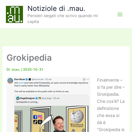
Vai
Notiziole di .mau.
al
Pensieri slegati che scrivo quando mi
contenuto
capita
Grokipedia
Di
.mau.
/
2025-10-31
Finalmente –
si fa per dire –
Grokipedia.
Che cos’è? La
definizione
che essa si
dà è
“Grokipedia is