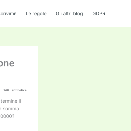
crivimi!
Le regole
Gli altri blog
GDPR
ione
746 – aritmetica
 termine il
la somma
10000?