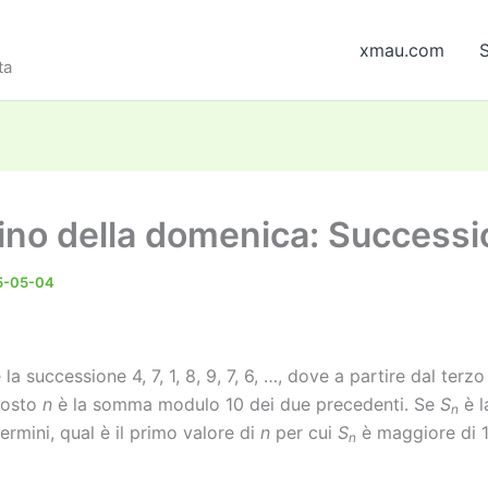
xmau.com
S
ta
ino della domenica: Success
5-05-04
la successione 4, 7, 1, 8, 9, 7, 6, …, dove a partire dal terzo
posto
n
è la somma modulo 10 dei due precedenti. Se
S
è 
n
ermini, qual è il primo valore di
n
per cui
S
è maggiore di 
n