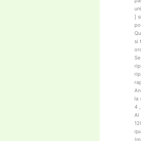
pa
un
] 
po
Qu
si
or
Se
ri
ri
ra
An
la
4 ,
Al
12
qua
(m