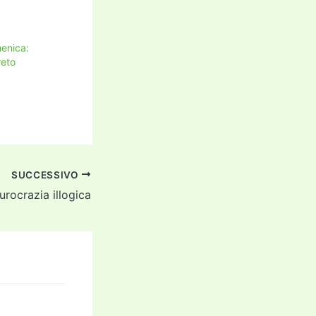
enica:
reto
SUCCESSIVO
urocrazia illogica