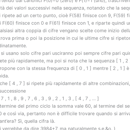
rtendo dai canonici F(0)=0 (zero) e F(1)=1 (uno), trascriven
ità dei valori successivi nella sequenza, notando che la sequ
si ripete ad un certo punto, cioè F(58) finisce con 9, F(59) fi
i F(60) finisce con 0 e F(61) finisce con 1, e riparte quindi un
alsiasi altra coppia di cifre vengano scelte come inizio del
 trova prima o poi la posizione in cui le ultime cifre si ripet
dinatamente.
 si usano solo cifre pari usciranno poi sempre cifre pari quind
pete più rapidamente, ma poi si nota che la sequenza [ 1 , 2 
propone con la stessa frequenza di [ 0 , 1 ] mentre [ 2 , 1 ] 
pida.
che [ 4 , 7 ] si ripete più rapidamente di altre combinazion
 successione
 7 , 1 , 8 , 9 , 7 , 6 , 3 , 9 , 2 , 1 , 3 , [ 4 , 7 , … ]
 termine del primo ciclo la somma vale 60, al termine del s
0 e così via, pertanto non è difficile trovare quando si arriv
nt’era? Sì, quella cifra là.
i verrebbe da dire 3984+7, ma naturalmente s.e.&o. )