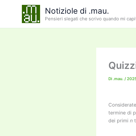
Vai
Notiziole di .mau.
al
Pensieri slegati che scrivo quando mi capi
contenuto
Quizz
Di
.mau.
/
202
Considerate 
termine di 
dei primi
n
t