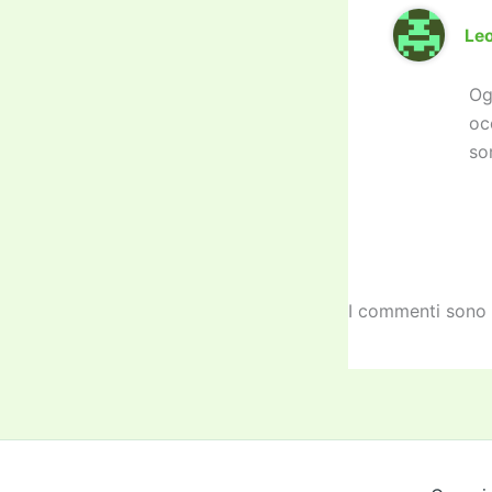
Le
Og
oc
so
I commenti sono 