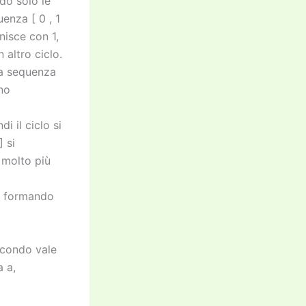
do solo le
enza [ 0 , 1
nisce con 1,
 altro ciclo.
la sequenza
ono
i il ciclo si
] si
è molto più
i, formando
econdo vale
a a,