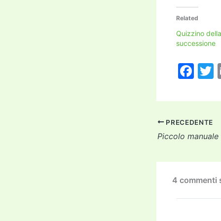
Related
Quizzino dell
successione
F
a
c
i
e
PRECEDENTE
b
o
o
k
4 commenti s