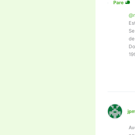
Pare
@n
Es
Se
de
Do
19
jpm
Av