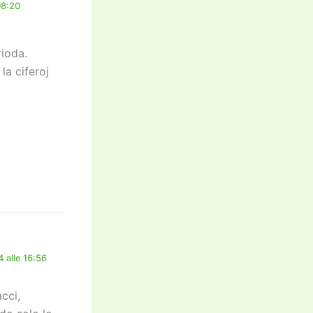
08:20
rioda.
la ciferoj
 alle 16:56
cci,