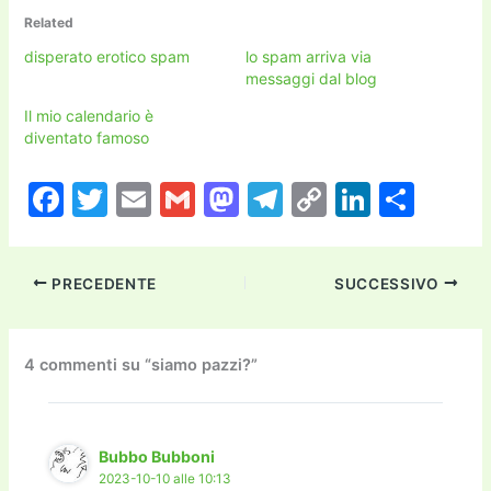
Related
disperato erotico spam
lo spam arriva via
messaggi dal blog
Il mio calendario è
diventato famoso
F
T
E
G
M
T
C
Li
C
a
w
m
m
a
el
o
n
o
c
itt
ai
ai
st
e
p
k
n
PRECEDENTE
SUCCESSIVO
e
er
l
l
o
gr
y
e
di
b
d
a
Li
dI
vi
o
o
m
n
n
di
4 commenti su “siamo pazzi?”
o
n
k
k
Bubbo Bubboni
2023-10-10 alle 10:13