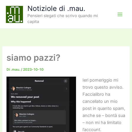
Vai
Notiziole di .mau.
al
Pensieri slegati che scrivo quando mi
contenuto
capita
siamo pazzi?
Di
.mau.
/
2023-10-10
Ieri pomeriggio mi
trovo questo avviso.
Faccialibro ha
cancellato un mio
post in quanto spam,
anche se – bontà sua
– non mi ha limitato
l’account.