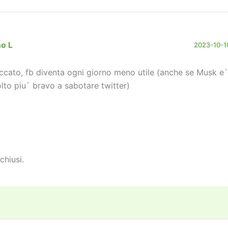
no L
2023-10-10
ccato, fb diventa ogni giorno meno utile (anche se Musk e`
lto piu` bravo a sabotare twitter)
chiusi.