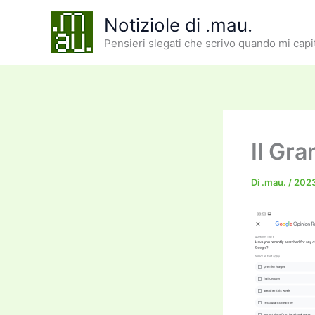
Vai
Notiziole di .mau.
al
Pensieri slegati che scrivo quando mi capi
contenuto
Il Gr
Di
.mau.
/
2023