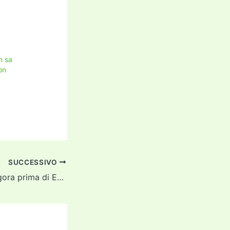
n sa
on
SUCCESSIVO
Il teorema di Pitagora prima di Euclide