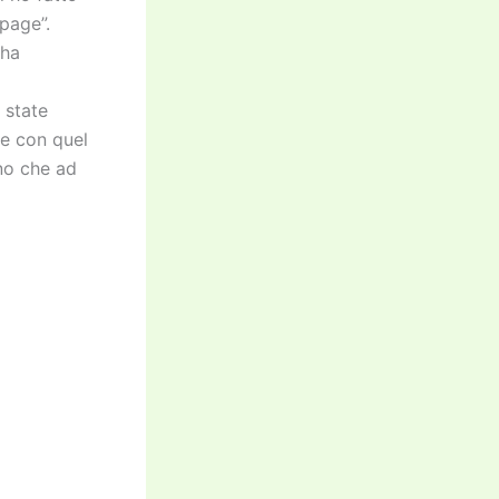
page”.
 ha
 state
re con quel
no che ad