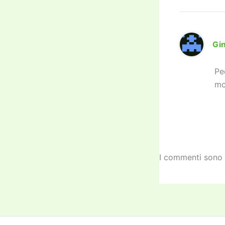
Gi
Pe
mo
I commenti sono 