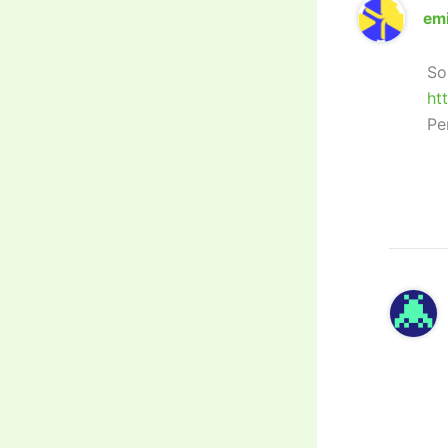
emi
So
ht
Pe