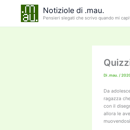
Vai
Notiziole di .mau.
al
Pensieri slegati che scrivo quando mi capi
contenuto
Quizz
Di
.mau.
/
202
Da adolesce
ragazza che
con il diseg
allora le av
muovendosi 