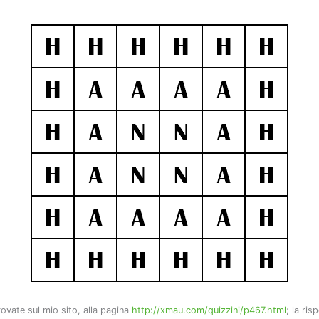
trovate sul mio sito, alla pagina
http://xmau.com/quizzini/p467.html
; la ris