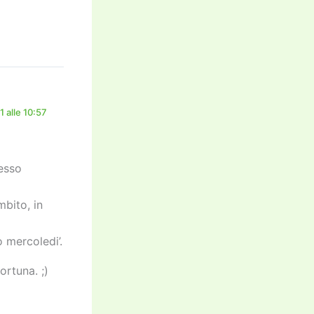
 alle 10:57
tesso
bito, in
 mercoledi’.
rtuna. ;)