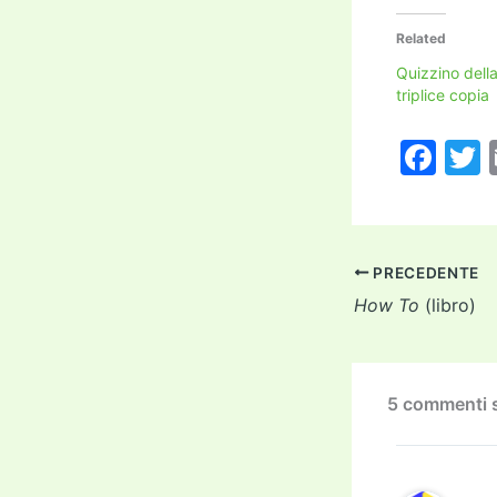
Related
Quizzino dell
triplice copia
F
a
c
i
e
PRECEDENTE
b
How To
(libro)
o
o
k
5 commenti s