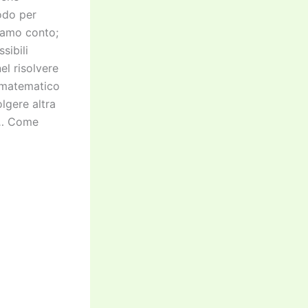
modo per
diamo conto;
sibili
el risolvere
 matematico
lgere altra
o… Come