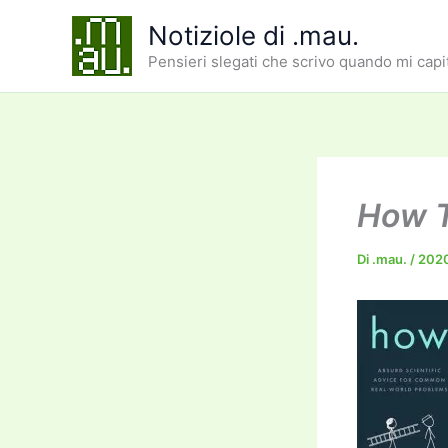
Vai
Notiziole di .mau.
al
Pensieri slegati che scrivo quando mi capi
contenuto
How 
Di
.mau.
/
202