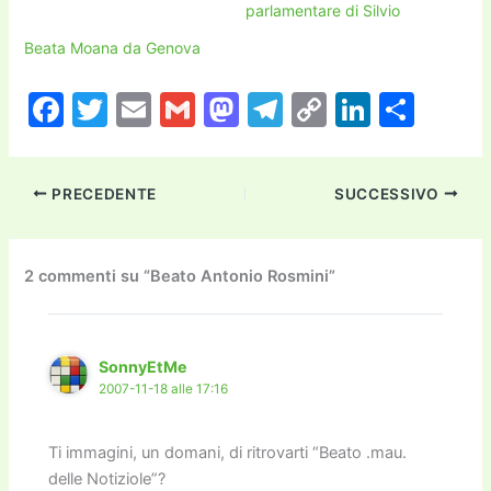
parlamentare di Silvio
Beata Moana da Genova
F
T
E
G
M
T
C
Li
C
a
w
m
m
a
el
o
n
o
c
itt
ai
ai
st
e
p
k
n
PRECEDENTE
SUCCESSIVO
e
er
l
l
o
gr
y
e
di
b
d
a
Li
dI
vi
o
o
m
n
n
di
2 commenti su “Beato Antonio Rosmini”
o
n
k
k
SonnyEtMe
2007-11-18 alle 17:16
Ti immagini, un domani, di ritrovarti “Beato .mau.
delle Notiziole”?