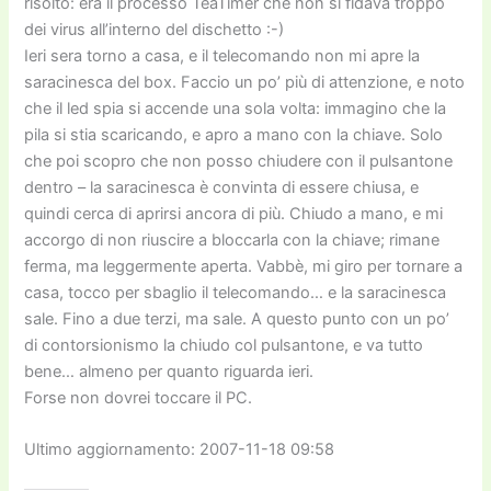
risolto: era il processo TeaTimer che non si fidava troppo
dei virus all’interno del dischetto :-)
Ieri sera torno a casa, e il telecomando non mi apre la
saracinesca del box. Faccio un po’ più di attenzione, e noto
che il led spia si accende una sola volta: immagino che la
pila si stia scaricando, e apro a mano con la chiave. Solo
che poi scopro che non posso chiudere con il pulsantone
dentro – la saracinesca è convinta di essere chiusa, e
quindi cerca di aprirsi ancora di più. Chiudo a mano, e mi
accorgo di non riuscire a bloccarla con la chiave; rimane
ferma, ma leggermente aperta. Vabbè, mi giro per tornare a
casa, tocco per sbaglio il telecomando… e la saracinesca
sale. Fino a due terzi, ma sale. A questo punto con un po’
di contorsionismo la chiudo col pulsantone, e va tutto
bene… almeno per quanto riguarda ieri.
Forse non dovrei toccare il PC.
Ultimo aggiornamento: 2007-11-18 09:58