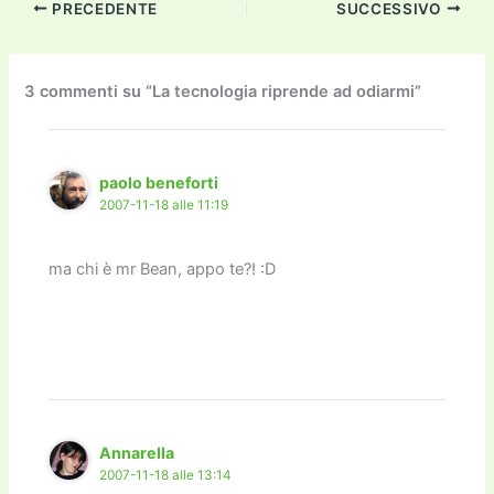
PRECEDENTE
SUCCESSIVO
e
er
l
l
o
gr
y
e
di
b
d
a
Li
dI
vi
o
o
m
n
n
di
3 commenti su “La tecnologia riprende ad odiarmi”
o
n
k
k
paolo beneforti
2007-11-18 alle 11:19
ma chi è mr Bean, appo te?! :D
Annarella
2007-11-18 alle 13:14