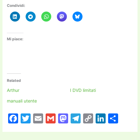
Condividi:
Mi piace:
Related
Arthur
I DVD limitati
manuali utente
F
T
E
G
M
T
C
Li
C
a
w
m
m
a
el
o
n
o
c
itt
ai
ai
st
e
p
k
n