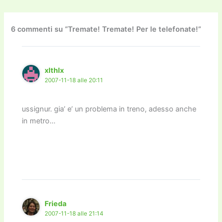
e
er
l
l
o
gr
y
e
di
b
d
a
Li
dI
vi
o
o
m
n
n
di
6 commenti su “Tremate! Tremate! Per le telefonate!”
o
n
k
k
xlthlx
2007-11-18 alle 20:11
ussignur. gia’ e’ un problema in treno, adesso anche
in metro…
Frieda
2007-11-18 alle 21:14