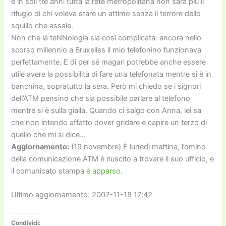
e in soli tre anni tutta la rete metropolitana non sarà più il
rifugio di chi voleva stare un attimo senza il terrore dello
squillo che assale.
Non che la teNNologia sia così complicata: ancora nello
scorso millennio a Bruxelles il mio telefonino funzionava
perfettamente. E di per sé magari potrebbe anche essere
utile avere la possibilità di fare una telefonata mentre si è in
banchina, sopratutto la sera. Però mi chiedo se i signori
dell’ATM pensino che sia possibile parlare al telefono
mentre si è sulla gialla. Quando ci salgo con Anna, lei sa
che non intendo affatto dover gridare e capire un terzo di
quello che mi si dice…
Aggiornamento:
(19 novembre) È lunedì mattina, l’omino
della comunicazione ATM è riuscito a trovare il suo ufficio, e
il comunicato stampa
è apparso
.
Ultimo aggiornamento: 2007-11-18 17:42
Condividi: