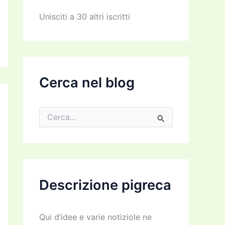
z
z
Unisciti a 30 altri iscritti
o
e
m
a
i
l
Cerca nel blog
C
e
r
c
a
:
Descrizione pigreca
Qui d’idee e varie notiziole ne