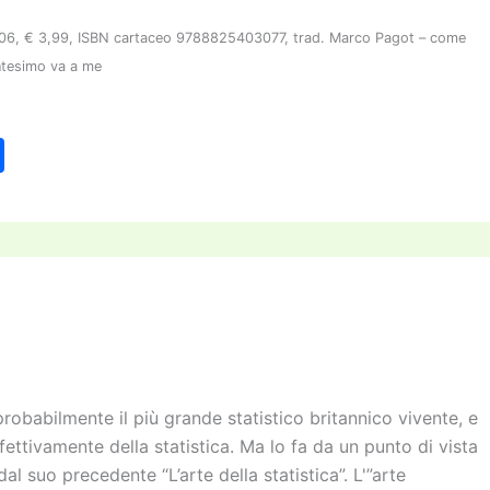
506, € 3,99, ISBN cartaceo 9788825403077, trad. Marco Pagot – come
entesimo va a me
C
o
n
di
vi
di
robabilmente il più grande statistico britannico vivente, e
ffettivamente della statistica. Ma lo fa da un punto di vista
al suo precedente “L’arte della statistica”. L'”arte