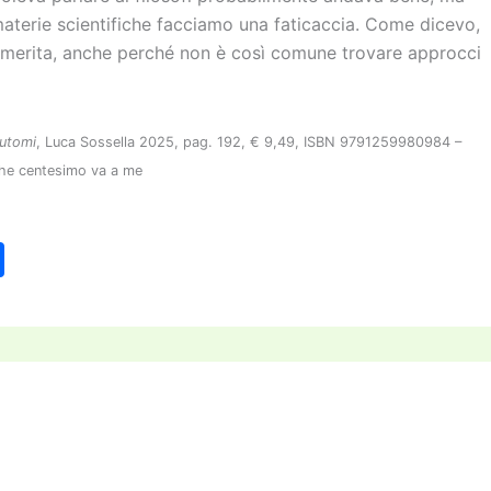
 materie scientifiche facciamo una faticaccia. Come dicevo,
ale merita, anche perché non è così comune trovare approcci
automi
, Luca Sossella 2025, pag. 192, € 9,49, ISBN 9791259980984 –
lche centesimo va a me
C
o
n
di
vi
di