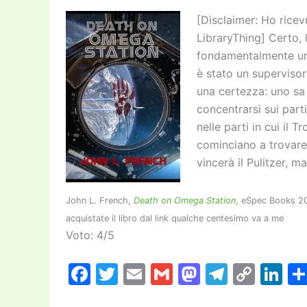
k
[Disclaimer: Ho ricev
LibraryThing] Certo, l
fondamentalmente un 
è stato un supervisor
una certezza: uno sa
concentrarsi sui parti
nelle parti in cui il 
cominciano a trovare
vincerà il Pulitzer, m
John L. French,
Death on Omega Station
, eSpec Books 20
acquistate il libro dal link qualche centesimo va a me
Voto: 4/5
F
T
E
G
M
T
C
Li
a
w
m
m
a
el
o
n