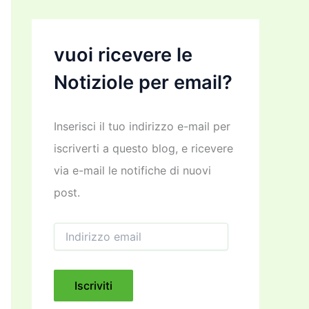
vuoi ricevere le
Notiziole per email?
Inserisci il tuo indirizzo e-mail per
iscriverti a questo blog, e ricevere
via e-mail le notifiche di nuovi
post.
I
n
d
i
r
Iscriviti
i