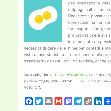
dell’incertezza” è vis
e Spiegelhalter cerca 
l’incertezza possa esse
conoscibili ma non son
fare supposizioni); ma 
probabilità che è alla 
inframezzato da pensie
necessità di dare delle stime per contagi e m
vista di uno statistico…) con il cancro alla pr
essere letto da tanti leoni da tastiera, anche 
David Spiegelhalter,
The Art of Uncertainty
:
How to Navig
(cartaceo 22,68), ISBN 9780241658642 – come Affiliato Am
Voto: 5/5
F
T
E
G
M
T
C
Li
a
w
m
m
a
el
o
n