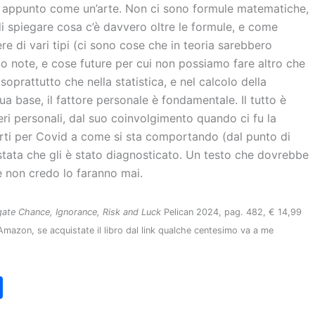
ta appunto come un’arte. Non ci sono formule matematiche,
di spiegare cosa c’è davvero oltre le formule, e come
re di vari tipi (ci sono cose che in teoria sarebbero
o note, e cose future per cui non possiamo fare altro che
soprattutto che nella statistica, e nel calcolo della
sua base, il fattore personale è fondamentale. Il tutto è
ri personali, dal suo coinvolgimento quando ci fu la
orti per Covid a come si sta comportando (dal punto di
ostata che gli è stato diagnosticato. Un testo che dovrebbe
se non credo lo faranno mai.
ate Chance, Ignorance, Risk and Luck
Pelican 2024, pag. 482, € 14,99
azon, se acquistate il libro dal link qualche centesimo va a me
C
o