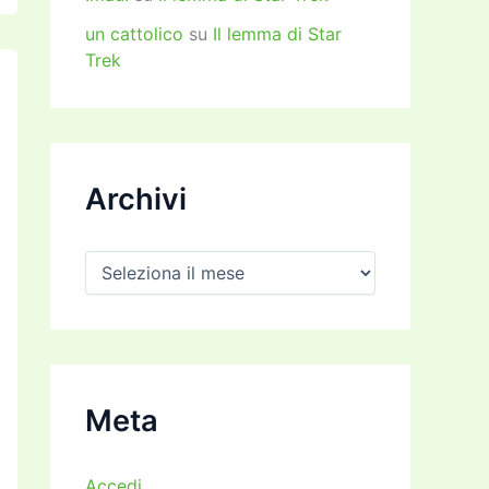
un cattolico
su
Il lemma di Star
Trek
Archivi
A
r
c
h
i
v
i
Meta
Accedi