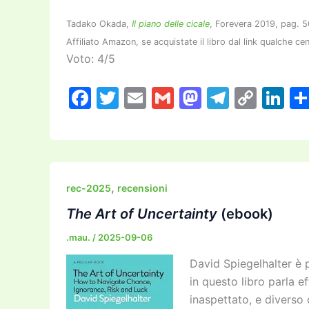
Tadako Okada,
Il piano delle cicale
, Forevera 2019, pag. 
Affiliato Amazon, se acquistate il libro dal link qualche c
Voto: 4/5
F
T
E
G
M
T
C
Li
a
w
m
m
a
el
o
n
c
itt
ai
ai
st
e
p
k
e
er
l
l
o
gr
y
e
b
d
a
Li
dI
,
rec-2025
recensioni
o
o
m
n
n
The Art of Uncertainty
(ebook)
o
n
k
.mau.
/
2025-09-06
k
David Spiegelhalter è p
in questo libro parla e
inaspettato, e diverso d