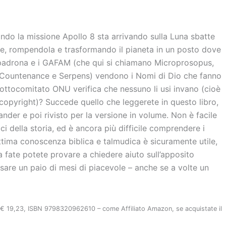
do la missione Apollo 8 sta arrivando sulla Luna sbatte
ste, rompendola e trasformando il pianeta in un posto dove
 padrona e i GAFAM (che qui si chiamano Microprosopus,
ountenance e Serpens) vendono i Nomi di Dio che fanno
ottocomitato ONU verifica che nessuno li usi invano (cioè
copyright)? Succede quello che leggerete in questo libro,
ander e poi rivisto per la versione in volume. Non è facile
ecci della storia, ed è ancora più difficile comprendere i
ottima conoscenza biblica e talmudica è sicuramente utile,
a fate potete provare a chiedere aiuto sull’apposito
sare un paio di mesi di piacevole – anche se a volte un
 € 19,23, ISBN 9798320962610 – come Affiliato Amazon, se acquistate il