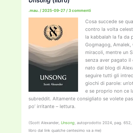
Unsong
(libro)
.mau.
/
2025-09-27
/
3 commenti
Cosa succede se quan
contro la volta cele
la kabbalah la fa da
Gogmagog, Amalek, C
miracoli, mentre un S
senza aver pagato il 
nato dal blog di Alex
seguire tutti gli intr
giochi di parole: un’
e se proprio non ce l
subreddit. Altamente consigliato se volete pas
po’ irritante – lettura.
(Scott Alexander,
Unsong
, autoprodotto 2024, pag. 652,
libro dal link qualche centesimo va a me)