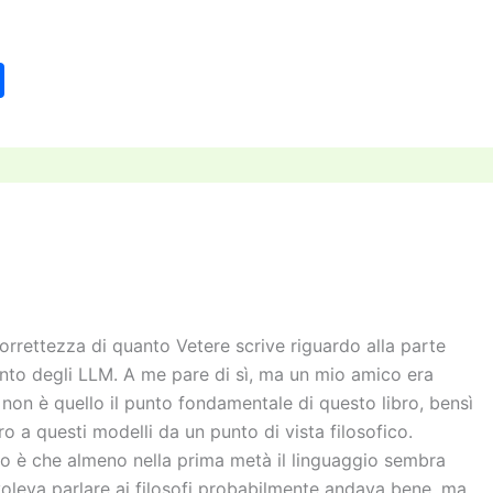
C
o
n
di
vi
di
orrettezza di quanto Vetere scrive riguardo alla parte
nto degli LLM. A me pare di sì, ma un mio amico era
non è quello il punto fondamentale di questo libro, bensì
ro a questi modelli da un punto di vista filosofico.
io è che almeno nella prima metà il linguaggio sembra
 voleva parlare ai filosofi probabilmente andava bene, ma