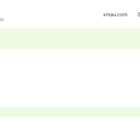
xmau.com
S
ta