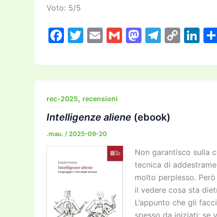
Voto: 5/5
F
T
E
G
M
T
C
Li
a
w
m
m
a
el
o
n
c
itt
ai
ai
st
e
p
k
e
er
l
l
o
gr
y
e
b
d
a
Li
dI
,
rec-2025
recensioni
o
o
m
n
n
Intelligenze aliene
(ebook)
o
n
k
.mau.
/
2025-09-20
k
Non garantisco sulla c
tecnica di addestrame
molto perplesso. Però 
il vedere cosa sta diet
L’appunto che gli facc
spesso da iniziati: se