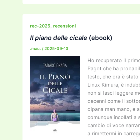
c
itt
ai
ai
st
e
p
k
e
er
l
l
o
gr
y
e
b
d
a
Li
dI
,
rec-2025
recensioni
o
o
m
n
n
Il piano delle cicale
(ebook)
o
n
k
.mau.
/
2025-09-13
k
Ho recuperato il prim
Pagot che ha probabilm
testo, che ora è stato
Linux Kimura, è indub
non si lasci leggere 
decenni come il sottosc
dipana man mano, e anc
comunque incollati a 
cambio di voce narran
a rimettermi in carreg