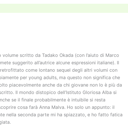
n
di
vi
di
o volume scritto da Tadako Okada (con l’aiuto di Marco
ete suggerito all’autrice alcune espressioni italiane). Il
 retrofittato come lontano sequel degli altri volumi con
biamente per young adults, ma questo non significa che
molto piacevolmente anche da chi giovane non lo è più da
ritto. Il mondo distopico dell’Istituto Gloriosa Alba si
he se il finale probabilmente è intuibile si resta
scoprire cosa farà Anna Malva. Ho solo un appunto: il
te nella seconda parte mi ha spiazzato, e ho fatto fatica
giata.