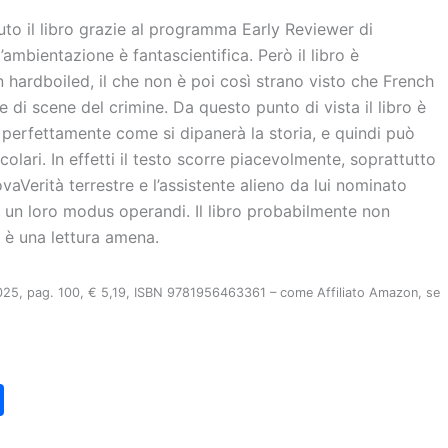
uto il libro grazie al programma Early Reviewer di
’ambientazione è fantascientifica. Però il libro è
hardboiled, il che non è poi così strano visto che French
e di scene del crimine. Da questo punto di vista il libro è
 perfettamente come si dipanerà la storia, e quindi può
colari. In effetti il testo scorre piacevolmente, soprattutto
TrovaVerità terrestre e l’assistente alieno da lui nominato
 un loro modus operandi. Il libro probabilmente non
a è una lettura amena.
25, pag. 100, € 5,19, ISBN 9781956463361 – come Affiliato Amazon, se
C
o