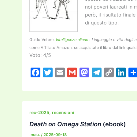
noi poveri laureati in
però, il risultato fin
di questo tipo.
Guido Vetere,
Intelligenze aliene
:
Linguaggio e vita degli 
come Affiliato Amazon, se acquistate il libro dal link qua
Voto: 4/5
F
T
E
G
M
T
C
Li
a
w
m
m
a
el
o
n
c
itt
ai
ai
st
e
p
k
e
er
l
l
o
gr
y
e
b
d
a
Li
dI
,
rec-2025
recensioni
o
o
m
n
n
Death on Omega Station
(ebook)
o
n
k
.mau.
/
2025-09-18