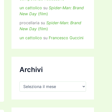
un cattolico
su
Spider-Man: Brand
New Day
(film)
procellaria
su
Spider-Man: Brand
New Day
(film)
un cattolico
su
Francesco Guccini
Archivi
A
r
c
h
i
v