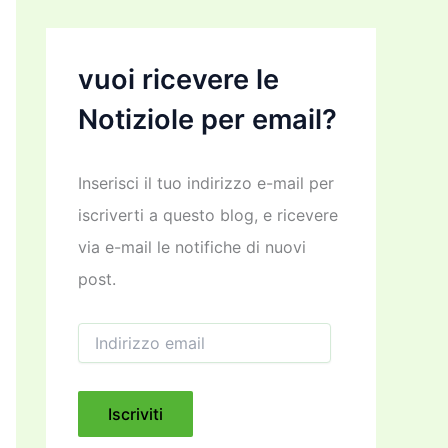
vuoi ricevere le
Notiziole per email?
Inserisci il tuo indirizzo e-mail per
iscriverti a questo blog, e ricevere
via e-mail le notifiche di nuovi
post.
I
n
d
i
r
Iscriviti
i