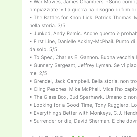
▪ War Movies, James Chambers. «Sono compar
rimpiazziate.”» La guerra ha bisogno di film di
▪ The Battles for Knob Lick, Patrick Thomas. M
nella storia. 3/5
▪ Junked, Andy Remic. Anche questo è probabi
▪ First Line, Danielle Ackley-McPhail. Punto di
da solo. 5/5
▪ To Spec, Charles E. Gannon. Buona vecchia h
▪ Gunnery Sergeant, Jeffrey Lyman. Se vi piac
me. 2/5
▪ Grendel, Jack Campbell. Bella storia, non tr
▪ Cling Peaches, Mike McPhail. Mica l’ho capit
▪ The Glass Box, Bud Sparhawk. Umano o no
▪ Looking for a Good Time, Tony Ruggiero. Lo
▪ Everything’s Better with Monkeys, C.J. Hend
▪ Surrender or die, David Sherman. E che dov