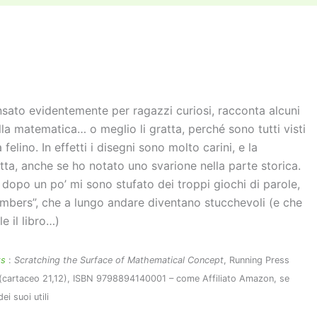
di
vi
di
nsato evidentemente per ragazzi curiosi, racconta alcuni
lla matematica… o meglio li gratta, perché sono tutti visti
felino. In effetti i disegni sono molto carini, e la
ta, anche se ho notato uno svarione nella parte storica.
dopo un po’ mi sono stufato dei troppi giochi di parole,
mbers”, che a lungo andare diventano stucchevoli (e che
e il libro…)
ts
:
Scratching the Surface of Mathematical Concept
, Running Press
(cartaceo 21,12), ISBN 9798894140001 – come Affiliato Amazon, se
i suoi utili