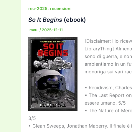
b
d
a
Li
dI
,
rec-2025
recensioni
o
o
m
n
n
So It Begins
(ebook)
o
n
k
.mau.
/
2025-12-11
k
[Disclaimer: Ho ricev
LibraryThing] Almeno 
sono di guerra, e non
ambientiamo in un fu
monoriga sui vari rac
▪ Recidivism, Charles
▪ The Last Report on
essere umano. 5/5
▪ The Nature of Merc
3/5
▪ Clean Sweeps, Jonathan Maberry. Il finale è 