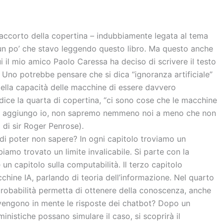
ccorto della copertina – indubbiamente legata al tema
 un po’ che stavo leggendo questo libro. Ma questo anche
 il mio amico Paolo Caressa ha deciso di scrivere il testo
 Uno potrebbe pensare che si dica “ignoranza artificiale”
della capacità delle macchine di essere davvero
 dice la quarta di copertina, “ci sono cose che le macchine
E, aggiungo io, non sapremo nemmeno noi a meno che non
a di sir Roger Penrose).
i poter non sapere? In ogni capitolo troviamo un
amo trovato un limite invalicabile. Si parte con la
un capitolo sulla computabilità. Il terzo capitolo
cchine IA, parlando di teoria dell’informazione. Nel quarto
probabilità permetta di ottenere della conoscenza, anche
 vengono in mente le risposte dei chatbot? Dopo un
nistiche possano simulare il caso, si scoprirà il