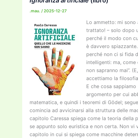
Ignoranza artificiale
(libro)
.mau.
/
2025-12-27
Lo ammetto: mi sono a
trattato! – solo dopo
perché il modo con cui
è davvero spiazzante.
perché non ci si fida 
intelligenti: ma, come
non sapranno mai”. (
accettiamo la filosofi
E che cosa sappiamo d
argomento per cui abbi
matematica, e quindi i teoremi di Gödel; segue 
comincia ad avvicinarsi alla struttura delle ma
capitolo Caressa spiega come la teoria della 
se appunto solo euristica e non certa. Non vi
capitolo in cui si spiega come macchine determi