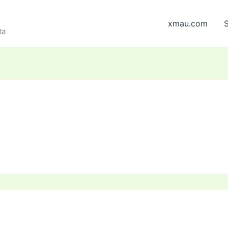
xmau.com
S
ta