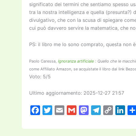
significato dei termini che sentiamo spesso u
tra la nostra intelligenza e quella (presunta?) d
divulgativo, che con la scusa di spiegare come
cui può davvero servire la matematica, che non
PS: il libro me lo sono comprato, questa non è
Paolo Caressa,
Ignoranza artificiale
:
Quello che le macch
come Affiliato Amazon, se acquistate il libro dal link Bezo
Voto: 5/5
Ultimo aggiornamento: 2025-12-27 21:57
F
T
E
G
M
T
C
Li
a
w
m
m
a
el
o
n
c
itt
ai
ai
st
e
p
k