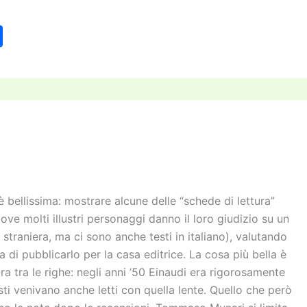
C
o
n
di
vi
di
 è bellissima: mostrare alcune delle “schede di lettura”
dove molti illustri personaggi danno il loro giudizio su un
a straniera, ma ci sono anche testi in italiano), valutando
 di pubblicarlo per la casa editrice. La cosa più bella è
ra tra le righe: negli anni ’50 Einaudi era rigorosamente
esti venivano anche letti con quella lente. Quello che però