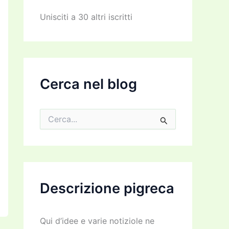
z
z
Unisciti a 30 altri iscritti
o
e
m
a
i
l
Cerca nel blog
C
e
r
c
a
:
Descrizione pigreca
Qui d’idee e varie notiziole ne