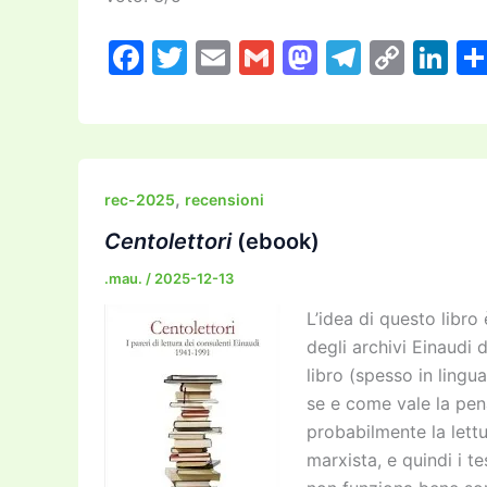
F
T
E
G
M
T
C
Li
a
w
m
m
a
el
o
n
c
itt
ai
ai
st
e
p
k
e
er
l
l
o
gr
y
e
b
d
a
Li
dI
,
rec-2025
recensioni
o
o
m
n
n
Centolettori
(ebook)
o
n
k
.mau.
/
2025-12-13
k
L’idea di questo libro
degli archivi Einaudi 
libro (spesso in lingu
se e come vale la pena
probabilmente la lettu
marxista, e quindi i t