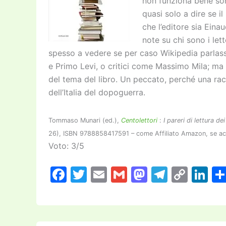
non funziona bene son
quasi solo a dire se il
che l’editore sia Eina
note su chi sono i let
spesso a vedere se per caso Wikipedia parlasse
e Primo Levi, o critici come Massimo Mila; ma 
del tema del libro. Un peccato, perché una racc
dell’Italia del dopoguerra.
Tommaso Munari (ed.),
Centolettori
:
I pareri di lettura d
26), ISBN 9788858417591 – come Affiliato Amazon, se acqui
Voto: 3/5
F
T
E
G
M
T
C
Li
a
w
m
m
a
el
o
n
c
itt
ai
ai
st
e
p
k
e
er
l
l
o
gr
y
e