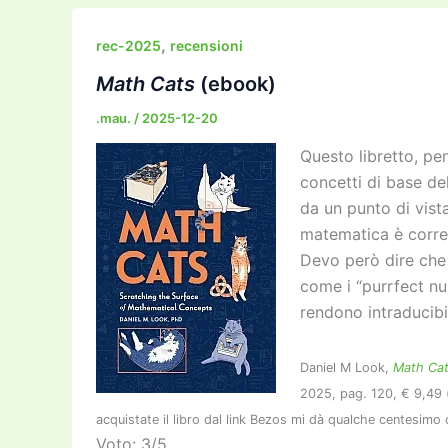
e
er
l
l
o
gr
y
e
b
d
a
Li
dI
,
rec-2025
recensioni
o
o
m
n
n
Math Cats
(ebook)
o
n
k
.mau.
/
2025-12-20
k
Questo libretto, pe
concetti di base de
da un punto di vista 
matematica è corret
Devo però dire che 
come i “purrfect nu
rendono intraducibil
Daniel M Look,
Math Ca
2025, pag. 120, € 9,49 
acquistate il libro dal link Bezos mi dà qualche centesimo de
Voto: 3/5