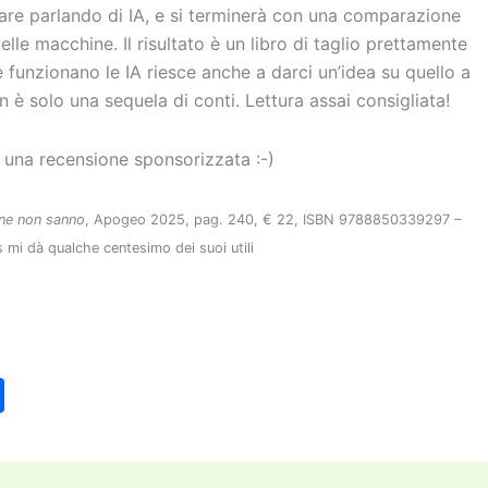
sare parlando di IA, e si terminerà con una comparazione
elle macchine. Il risultato è un libro di taglio prettamente
 funzionano le IA riesce anche a darci un’idea su quello a
 è solo una sequela di conti. Lettura assai consigliata!
 una recensione sponsorizzata :-)
ine non sanno
, Apogeo 2025, pag. 240, € 22, ISBN 9788850339297 –
s mi dà qualche centesimo dei suoi utili
C
o
n