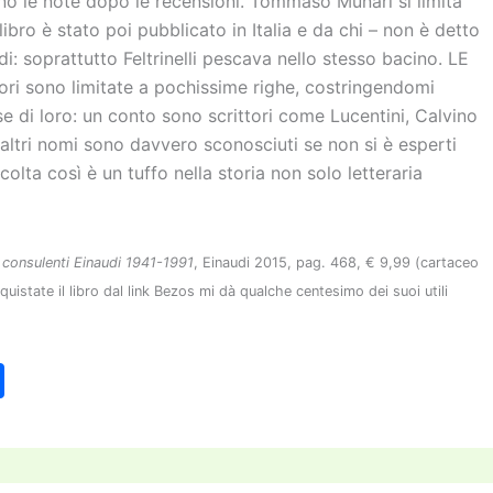
o le note dopo le recensioni. Tommaso Munari si limita
 libro è stato poi pubblicato in Italia e da chi – non è detto
udi: soprattutto Feltrinelli pescava nello stesso bacino. LE
tori sono limitate a pochissime righe, costringendomi
 di loro: un conto sono scrittori come Lucentini, Calvino
altri nomi sono davvero sconosciuti se non si è esperti
olta così è un tuffo nella storia non solo letteraria
ei consulenti Einaudi 1941-1991
, Einaudi 2015, pag. 468, € 9,99 (cartaceo
state il libro dal link Bezos mi dà qualche centesimo dei suoi utili
C
o
n
di