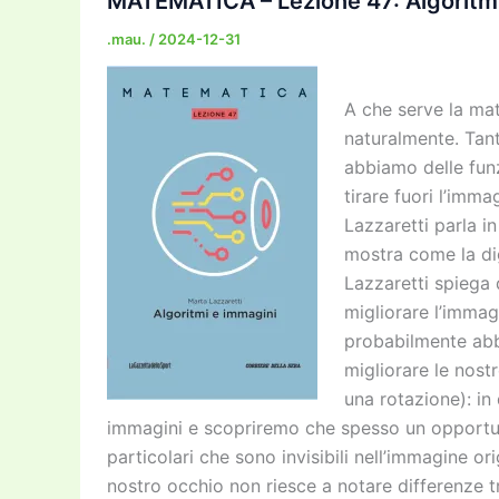
MATEMATICA – Lezione 47: Algoritmi
.mau.
/
2024-12-31
A che serve la ma
naturalmente. Tanto
abbiamo delle funz
tirare fuori l’im
Lazzaretti parla i
mostra come la dig
Lazzaretti spiega
migliorare l’immag
probabilmente abb
migliorare le nos
una rotazione): i
immagini e scopriremo che spesso un opportun
particolari che sono invisibili nell’immagine or
nostro occhio non riesce a notare differenze tro