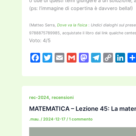
o due di questi temi giungere a un soluzione,
(ps: l’immagine di copertina è davvero bella!)
(Matteo Serra,
Dove va la fisica
:
Undici dialoghi sul prese
9788875789985, acquistate il libro dal link qualche cente
Voto: 4/5
F
T
E
G
M
T
C
Li
a
w
m
m
a
el
o
n
c
itt
ai
ai
st
e
p
k
e
er
l
l
o
gr
y
e
b
d
a
Li
dI
,
rec-2024
recensioni
o
o
m
n
n
MATEMATICA – Lezione 45: La matem
o
n
k
.mau.
/
2024-12-17
/
1 commento
k