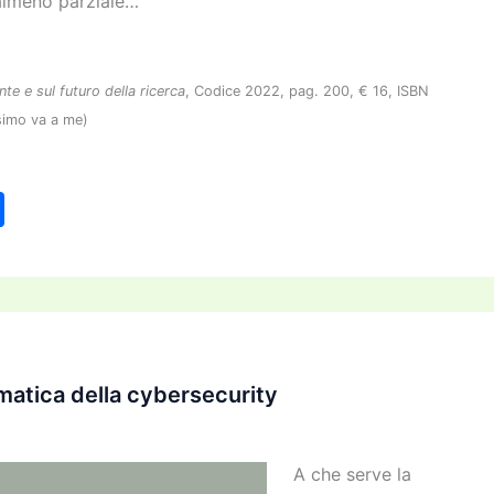
 almeno parziale…
nte e sul futuro della ricerca
, Codice 2022, pag. 200, € 16, ISBN
simo va a me)
C
o
n
di
vi
di
atica della cybersecurity
A che serve la