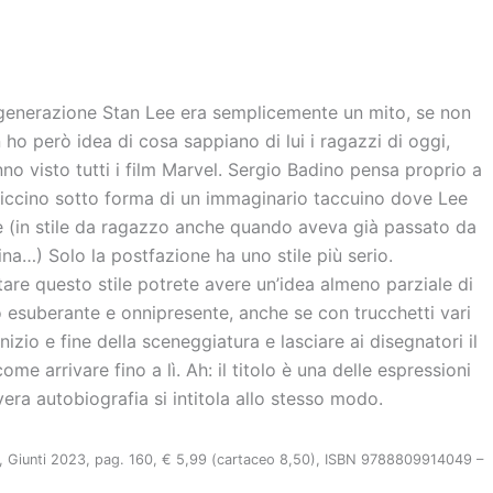
di
a generazione Stan Lee era semplicemente un mito, se non
 ho però idea di cosa sappiano di lui i ragazzi di oggi,
o visto tutti i film Marvel. Sergio Badino pensa proprio a
briccino sotto forma di un immaginario taccuino dove Lee
se (in stile da ragazzo anche quando aveva già passato da
na…) Solo la postfazione ha uno stile più serio.
tare questo stile potrete avere un’idea almeno parziale di
 esuberante e onnipresente, anche se con trucchetti vari
izio e fine della sceneggiatura e lasciare ai disegnatori il
me arrivare fino a lì. Ah: il titolo è una delle espressioni
vera autobiografia si intitola allo stesso modo.
, Giunti 2023, pag. 160, € 5,99 (cartaceo 8,50), ISBN 9788809914049 –