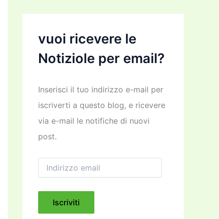
vuoi ricevere le
Notiziole per email?
Inserisci il tuo indirizzo e-mail per
iscriverti a questo blog, e ricevere
via e-mail le notifiche di nuovi
post.
I
n
d
i
r
Iscriviti
i