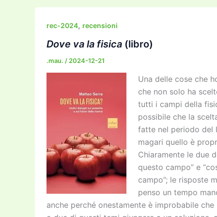
e
er
l
l
o
gr
y
e
b
d
a
Li
dI
,
rec-2024
recensioni
o
o
m
n
n
Dove va la fisica
(libro)
o
n
k
.mau.
/
2024-12-21
k
Una delle cose che ho
che non solo ha scelto
tutti i campi della fi
possibile che la scelt
fatte nel periodo de
magari quello è propri
Chiaramente le due d
questo campo” e “cosa
campo”; le risposte m
penso un tempo manca
anche perché onestamente è improbabile che ne