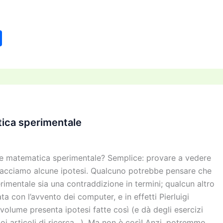
C
o
n
di
vi
di
ica sperimentale
re matematica sperimentale? Semplice: provare a vedere
acciamo alcune ipotesi. Qualcuno potrebbe pensare che
imentale sia una contraddizione in termini; qualcun altro
ta con l’avvento dei computer, e in effetti Pierluigi
 volume presenta ipotesi fatte così (e dà degli esercizi
uoi articoli di ricerca…). Ma non è così! Anzi, potremmo