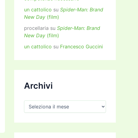
un cattolico
su
Spider-Man: Brand
New Day
(film)
procellaria
su
Spider-Man: Brand
New Day
(film)
un cattolico
su
Francesco Guccini
Archivi
A
r
c
h
i
v