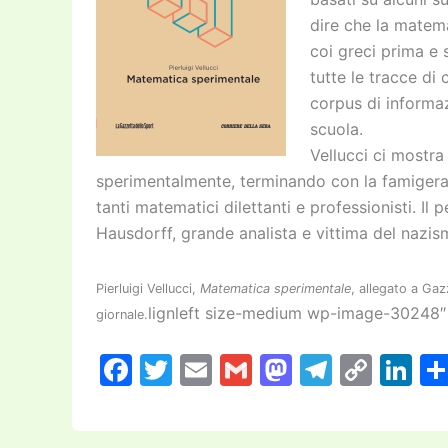
dire che la matem
coi greci prima e
tutte le tracce di 
corpus di informaz
scuola.
Vellucci ci mostr
sperimentalmente, terminando con la famigerat
tanti matematici dilettanti e professionisti. I
Hausdorff, grande analista e vittima del nazis
Pierluigi Vellucci,
Matematica sperimentale
, allegato a Gaz
lignleft size-medium wp-image-30248″
giornale.
F
T
E
G
M
T
C
Li
a
w
m
m
a
el
o
n
c
itt
ai
ai
st
e
p
k