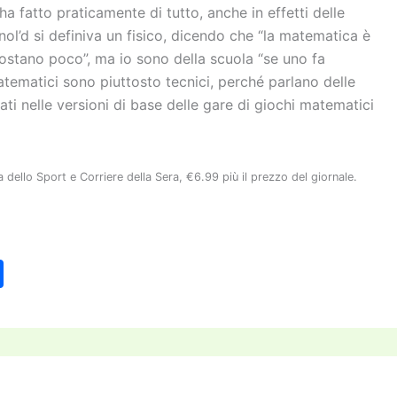
ha fatto praticamente di tutto, anche in effetti delle
nol’d si definiva un fisico, dicendo che “la matematica è
 costano poco”, ma io sono della scuola “se uno fa
tematici sono piuttosto tecnici, perché parlano delle
ti nelle versioni di base delle gare di giochi matematici
a dello Sport e Corriere della Sera, €6.99 più il prezzo del giornale.
C
o
n
di
vi