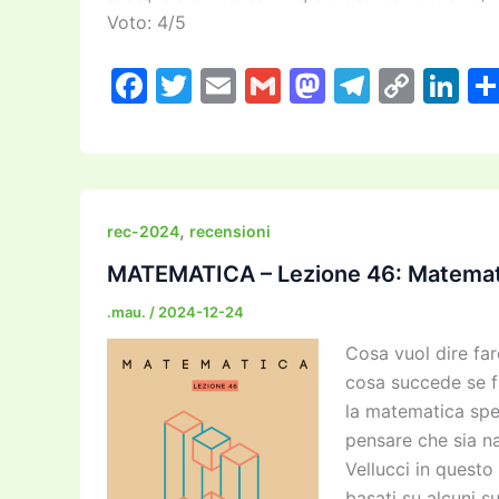
Voto: 4/5
F
T
E
G
M
T
C
Li
a
w
m
m
a
el
o
n
c
itt
ai
ai
st
e
p
k
e
er
l
l
o
gr
y
e
b
d
a
Li
dI
,
rec-2024
recensioni
o
o
m
n
n
MATEMATICA – Lezione 46: Matemat
o
n
k
.mau.
/
2024-12-24
k
Cosa vuol dire fa
cosa succede se f
la matematica sper
pensare che sia na
Vellucci in questo
basati su alcuni s