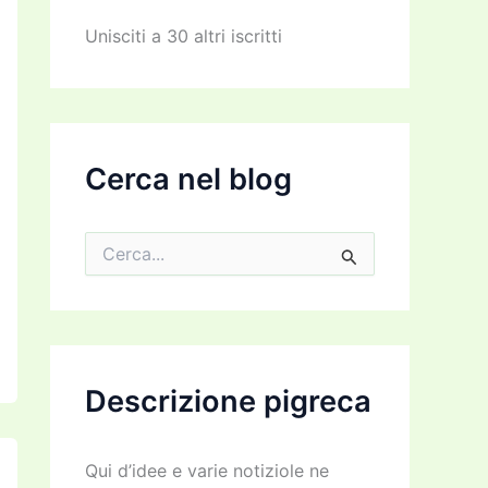
z
z
Unisciti a 30 altri iscritti
o
e
m
a
i
l
Cerca nel blog
C
e
r
c
a
:
Descrizione pigreca
Qui d’idee e varie notiziole ne