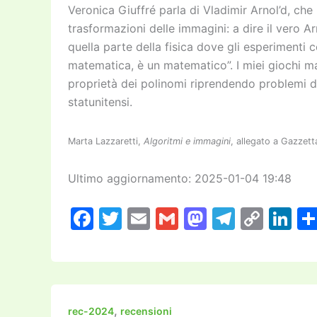
Veronica Giuffré parla di Vladimir Arnol’d, che 
trasformazioni delle immagini: a dire il vero Ar
quella parte della fisica dove gli esperimenti
matematica, è un matematico”. I miei giochi ma
proprietà dei polinomi riprendendo problemi da
statunitensi.
Marta Lazzaretti,
Algoritmi e immagini
, allegato a Gazzett
Ultimo aggiornamento: 2025-01-04 19:48
F
T
E
G
M
T
C
Li
a
w
m
m
a
el
o
n
c
itt
ai
ai
st
e
p
k
e
er
l
l
o
gr
y
e
b
d
a
Li
dI
,
rec-2024
recensioni