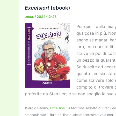
o
o
m
n
n
Excelsior!
(ebook)
o
n
k
.mau.
/
2024-12-28
k
Per quelli della mi
qualcosa in più. Non
anche se magari hann
loro, con questo li
scrive un po’ di co
un pezzo la quaranti
Se riuscite ad accet
quanto Lee sia stato
come scrivere solo in
compito di trovare co
preferite da Stan Lee, e se non sbaglio la sua 
(Sergio Badino,
Excelsior!
:
Il taccuino segreto di Stan Lee
se acquistate il libro dal link qualche centesimo va a me)