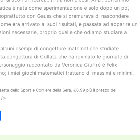
atica è nata come sperimentazione e solo dopo un po’,
 soprattutto con Gauss che si premurava di nascondere
come era arrivato ai suoi risultati, è passata ad apparire un
ioni necessarie, proprio quelle che odiamo studiare a
a alcuni esempi di congetture matematiche studiate
a congettura di Collatz che ha rovinato le giornate di
l personaggio raccontato da Veronica Giuffré è Felix
mo; i miei giochi matematici trattano di massimi e minimi.
zetta dello Sport e Corriere della Sera, €6.99 più il prezzo del
 />
C
o
n