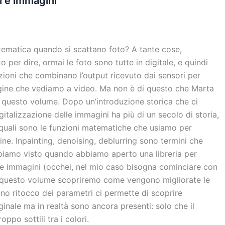
 e immagini
tematica quando si scattano foto? A tante cose,
 per dire, ormai le foto sono tutte in digitale, e quindi
ioni che combinano l’output ricevuto dai sensori per
magine che vediamo a video. Ma non è di questo che Marta
n questo volume. Dopo un’introduzione storica che ci
italizzazione delle immagini ha più di un secolo di storia,
 quali sono le funzioni matematiche che usiamo per
ine. Inpainting, denoising, deblurring sono termini che
iamo visto quando abbiamo aperto una libreria per
tre immagini (occhei, nel mio caso bisogna cominciare con
n questo volume scopriremo come vengono migliorate le
o ritocco dei parametri ci permette di scoprire
iginale ma in realtà sono ancora presenti: solo che il
ppo sottili tra i colori.