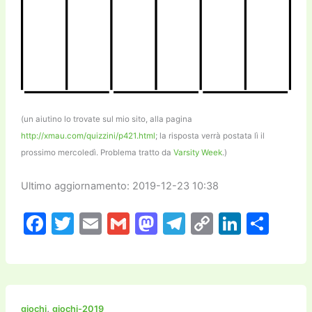
(un aiutino lo trovate sul mio sito, alla pagina
http://xmau.com/quizzini/p421.html
; la risposta verrà postata lì il
prossimo mercoledì. Problema tratto da
Varsity Week
.)
Ultimo aggiornamento: 2019-12-23 10:38
F
T
E
G
M
T
C
Li
C
a
w
m
m
a
el
o
n
o
c
itt
ai
ai
st
e
p
k
n
e
er
l
l
o
gr
y
e
di
,
giochi
giochi-2019