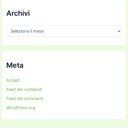
Archivi
A
r
c
h
i
v
i
Meta
Accedi
Feed dei contenuti
Feed dei commenti
WordPress.org