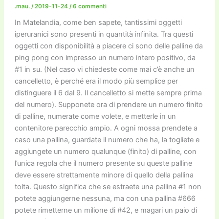
.mau.
/
2019-11-24
/
6 commenti
k
In Matelandia, come ben sapete, tantissimi oggetti
iperuranici sono presenti in quantità infinita. Tra questi
oggetti con disponibilità a piacere ci sono delle palline da
ping pong con impresso un numero intero positivo, da
#1 in su. (Nel caso vi chiedeste come mai c’è anche un
cancelletto, è perché era il modo più semplice per
distinguere il 6 dal 9. Il cancelletto si mette sempre prima
del numero). Supponete ora di prendere un numero finito
di palline, numerate come volete, e metterle in un
contenitore parecchio ampio. A ogni mossa prendete a
caso una pallina, guardate il numero che ha, la togliete e
aggiungete un numero qualunque (finito) di palline, con
l’unica regola che il numero presente su queste palline
deve essere strettamente minore di quello della pallina
tolta. Questo significa che se estraete una pallina #1 non
potete aggiungerne nessuna, ma con una pallina #666
potete rimetterne un milione di #42, e magari un paio di