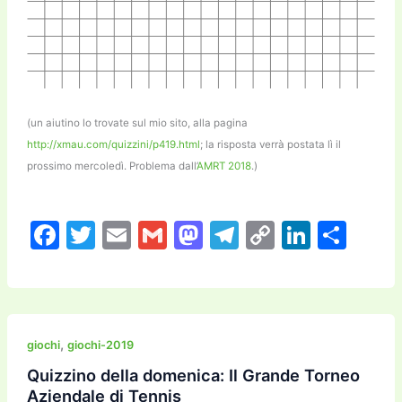
(un aiutino lo trovate sul mio sito, alla pagina
http://xmau.com/quizzini/p419.html
; la risposta verrà postata lì il
prossimo mercoledì. Problema dall’
AMRT 2018
.)
F
T
E
G
M
T
C
Li
C
a
w
m
m
a
el
o
n
o
c
itt
ai
ai
st
e
p
k
n
e
er
l
l
o
gr
y
e
di
b
d
a
Li
dI
vi
,
giochi
giochi-2019
o
o
m
n
n
di
Quizzino della domenica: Il Grande Torneo
Aziendale di Tennis