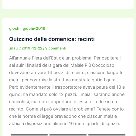
a
w
m
m
a
el
o
n
o
c
itt
ai
ai
st
e
p
k
n
e
er
l
l
o
gr
y
e
di
b
d
a
Li
dI
vi
,
giochi
giochi-2019
o
o
m
n
n
di
Quizzino della domenica: recinti
o
n
k
.mau.
/
2019-12-22
/
9 commenti
k
All’annuale Fiera dell’Est c’è un problema. Per ospitare i
sei suini finalisti della gara del Maiale Più Coccoloso,
dovevano arrivare 13 pezzi di recinto, ciascuno lungo 5
metri, per costruire la struttura mostrata qui in figura.
Però evidentemente il trasportatore aveva paura del 13 e
quindi ha mandato solo 12 pezzi. I maiali saranno anche
coccolosi, ma non sopportano di essere in due in un
recinto. Come si può ovviare al problema? Tenete conto
che le norme di legge prevedono che ciascun maiale
abbia a disposizione almeno 10 metri quadri di spazio.