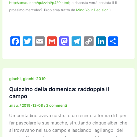
http://xmau.com/quizzini/p420.html
; la risposta verrà postata lì il
prossimo mercoledì. Problema tratto da
Mind Your Decision
.)
F
T
E
G
M
T
C
Li
C
a
w
m
m
a
el
o
n
o
c
itt
ai
ai
st
e
p
k
n
e
er
l
l
o
gr
y
e
di
b
d
a
Li
dI
vi
,
giochi
giochi-2019
o
o
m
n
n
di
Quizzino della domenica: raddoppia il
campo
o
n
k
.mau.
/
2019-12-08
/
2 commenti
k
Un contadino aveva costruito un recinto a forma di L per
far pascolare le sue mucche, sfruttando cinque alberi che
si trovavano nel suo campo e lasciandoli agli angoli del