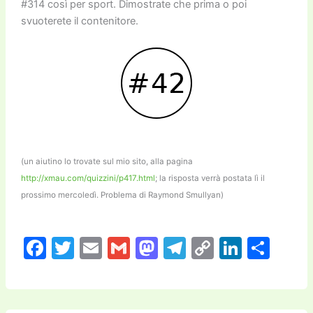
#314 così per sport. Dimostrate che prima o poi
svuoterete il contenitore.
(un aiutino lo trovate sul mio sito, alla pagina
http://xmau.com/quizzini/p417.html
; la risposta verrà postata lì il
prossimo mercoledì. Problema di Raymond Smullyan)
F
T
E
G
M
T
C
Li
C
a
w
m
m
a
el
o
n
o
c
itt
ai
ai
st
e
p
k
n