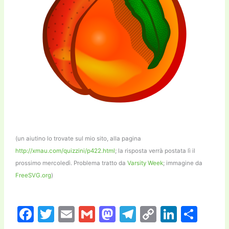
(un aiutino lo trovate sul mio sito, alla pagina
http://xmau.com/quizzini/p422.html
; la risposta verrà postata lì il
prossimo mercoledì. Problema tratto da
Varsity Week
; immagine da
FreeSVG.org
)
F
T
E
G
M
T
C
Li
C