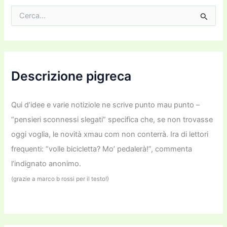
C
e
r
c
a
:
Descrizione pigreca
Qui d’idee e varie notiziole ne scrive punto mau punto –
“pensieri sconnessi slegati” specifica che, se non trovasse
oggi voglia, le novità xmau com non conterrà. Ira di lettori
frequenti: “volle bicicletta? Mo’ pedalerà!”, commenta
l’indignato anonimo.
(grazie a marco b rossi per il testo!)