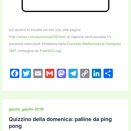
(un aiutino lo trovate sul mio sito, alla pagina
http://xmau.com/quizzini/p418.html
; la risposta verrà postata lì il
prossimo mercoledì. Problema dalla
Colorado Mathematical Olympiad
1987
; immagine da
FreeSVG.org
)
F
T
E
G
M
T
C
Li
C
a
w
m
m
a
el
o
n
o
c
itt
ai
ai
st
e
p
k
n
e
er
l
l
o
gr
y
e
di
b
d
a
Li
dI
vi
,
giochi
giochi-2019
o
o
m
n
n
di
Quizzino della domenica: palline da ping
pong
o
n
k