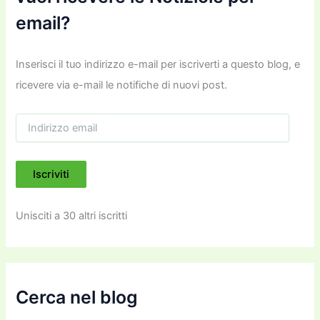
email?
Inserisci il tuo indirizzo e-mail per iscriverti a questo blog, e
ricevere via e-mail le notifiche di nuovi post.
I
n
d
i
Iscriviti
r
i
z
Unisciti a 30 altri iscritti
z
o
e
m
a
i
Cerca nel blog
l