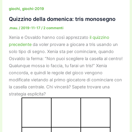
e
er
l
l
o
gr
y
e
di
b
d
a
Li
dI
vi
,
giochi
giochi-2019
o
o
m
n
n
di
Quizzino della domenica: tris monosegno
o
n
k
.mau.
/
2019-11-17
/
2 commenti
k
Xenia e Osvaldo hanno così apprezzato
il quizzino
precedente
da voler provare a giocare a tris usando un
solo tipo di segno. Xenia sta per cominciare, quando
Osvaldo la ferma: “Non puoi scegliere la casella al centro!
Qualunque mossa io faccia, tu farai un tris!” Xenia
concorda, e quindi le regole del gioco vengono
modificate vietando al primo giocatore di cominciare con
la casella centrale. Chi vincerà? Sapete trovare una
strategia esplicita?