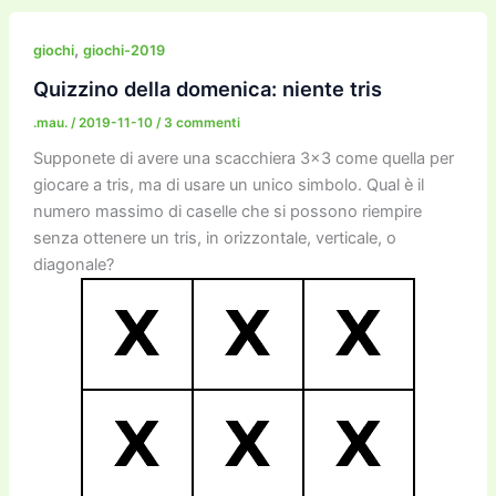
e
er
l
l
o
gr
y
e
di
b
d
a
Li
dI
vi
,
giochi
giochi-2019
o
o
m
n
n
di
Quizzino della domenica: niente tris
o
n
k
.mau.
/
2019-11-10
/
3 commenti
k
Supponete di avere una scacchiera 3×3 come quella per
giocare a tris, ma di usare un unico simbolo. Qual è il
numero massimo di caselle che si possono riempire
senza ottenere un tris, in orizzontale, verticale, o
diagonale?