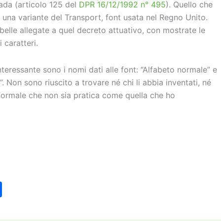
ada (articolo 125 del
DPR 16/12/1992 n° 495
). Quello che
 una variante del Transport, font usata nel Regno Unito.
belle allegate a quel decreto attuativo, con mostrate le
i caratteri.
nteressante sono i nomi dati alle font: “Alfabeto normale” e
”. Non sono riuscito a trovare né chi li abbia inventati, né
formale che non sia pratica come quella che ho
C
o
n