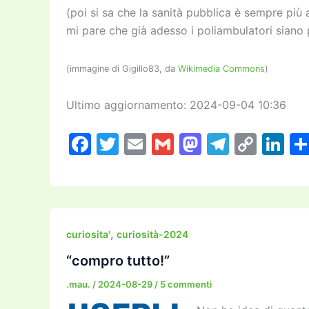
(poi si sa che la sanità pubblica è sempre più 
mi pare che già adesso i poliambulatori siano p
(immagine di Gigillo83, da
Wikimedia Commons
)
Ultimo aggiornamento: 2024-09-04 10:36
F
T
E
G
M
T
C
Li
a
w
m
m
a
el
o
n
c
itt
ai
ai
st
e
p
k
e
er
l
l
o
gr
y
e
b
d
a
Li
dI
,
curiosita'
curiosità-2024
o
o
m
n
n
“compro tutto!”
o
n
k
.mau.
/
2024-08-29
/
5 commenti
k