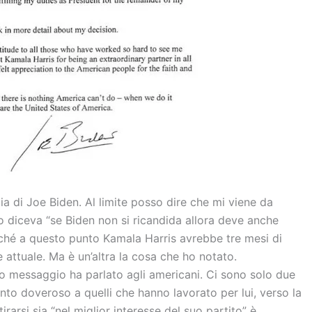
ia di Joe Biden. Al limite posso dire che mi viene da
no diceva “se Biden non si ricandida allora deve anche
rché a questo punto Kamala Harris avrebbe tre mesi di
 attuale. Ma è un’altra la cosa che ho notato.
o messaggio ha parlato agli americani. Ci sono solo due
ento doveroso a quelli che hanno lavorato per lui, verso la
itirarsi sia “nel miglior interesse del suo partito” è