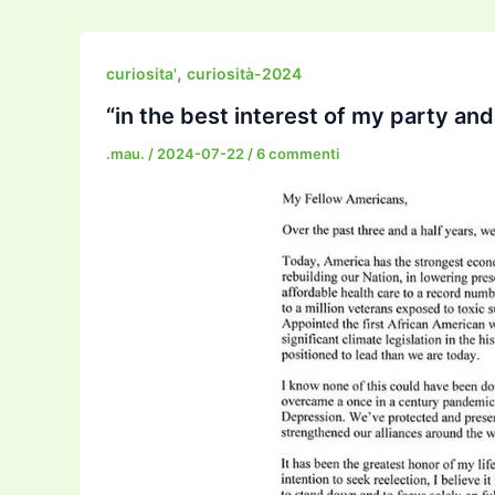
e
er
l
l
o
gr
y
e
b
d
a
Li
dI
,
curiosita'
curiosità-2024
o
o
m
n
n
“in the best interest of my party an
o
n
k
.mau.
/
2024-07-22
/
6 commenti
k