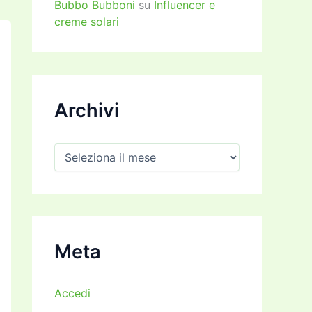
Bubbo Bubboni
su
Influencer e
creme solari
Archivi
A
r
c
h
i
v
i
Meta
Accedi