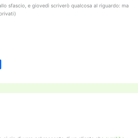
allo sfascio, e giovedì scriverò qualcosa al riguardo: ma
rivati)
C
o
n
di
vi
di