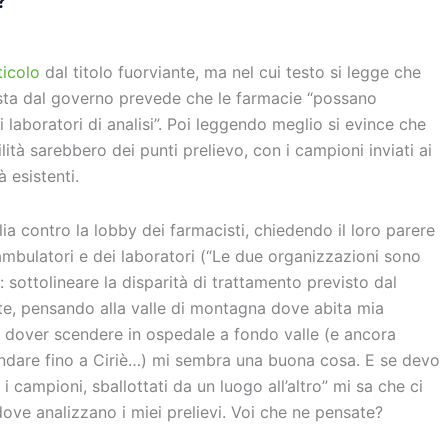
?
ticolo
dal titolo fuorviante, ma nel cui testo si legge che
sta dal governo prevede che le farmacie “possano
i laboratori di analisi”. Poi leggendo meglio si evince che
ità sarebbero dei punti prelievo, con i campioni inviati ai
à esistenti.
glia contro la lobby dei farmacisti, chiedendo il loro parere
ambulatori e dei laboratori (“Le due organizzazioni sono
 sottolineare la disparità di trattamento previsto dal
te, pensando alla valle di montagna dove abita mia
a dover scendere in ospedale a fondo valle (e ancora
 andare fino a Ciriè…) mi sembra una buona cosa. E se devo
i campioni, sballottati da un luogo all’altro” mi sa che ci
ove analizzano i miei prelievi. Voi che ne pensate?