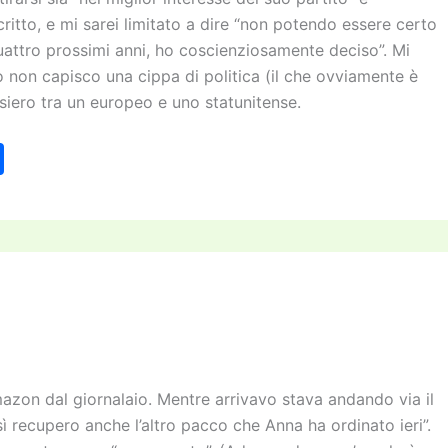
critto, e mi sarei limitato a dire “non potendo essere certo
quattro prossimi anni, ho coscienziosamente deciso”. Mi
o non capisco una cippa di politica (il che ovviamente è
siero tra un europeo e uno statunitense.
C
o
n
di
vi
di
zon dal giornalaio. Mentre arrivavo stava andando via il
sì recupero anche l’altro pacco che Anna ha ordinato ieri”.