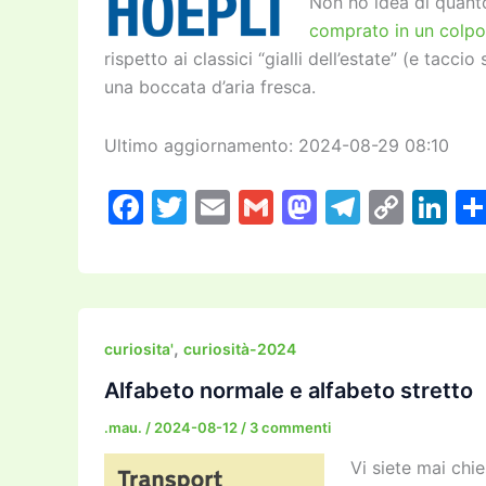
Non ho idea di quanto
comprato in un colpo
rispetto ai classici “gialli dell’estate” (e tacc
una boccata d’aria fresca.
Ultimo aggiornamento: 2024-08-29 08:10
F
T
E
G
M
T
C
Li
a
w
m
m
a
el
o
n
c
itt
ai
ai
st
e
p
k
e
er
l
l
o
gr
y
e
b
d
a
Li
dI
,
curiosita'
curiosità-2024
o
o
m
n
n
Alfabeto normale e alfabeto stretto
o
n
k
.mau.
/
2024-08-12
/
3 commenti
k
Vi siete mai chie