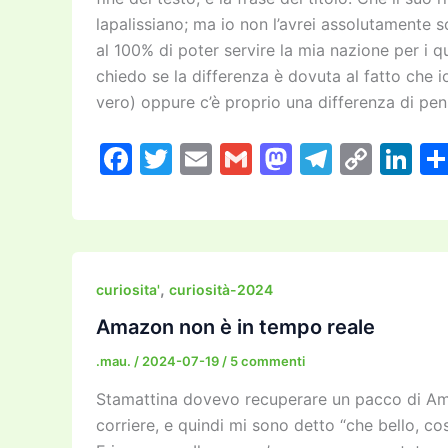
lapalissiano; ma io non l’avrei assolutamente s
al 100% di poter servire la mia nazione per i 
chiedo se la differenza è dovuta al fatto che i
vero) oppure c’è proprio una differenza di pen
F
T
E
G
M
T
C
Li
a
w
m
m
a
el
o
n
c
itt
ai
ai
st
e
p
k
e
er
l
l
o
gr
y
e
b
d
a
Li
dI
,
curiosita'
curiosità-2024
o
o
m
n
n
Amazon non è in tempo reale
o
n
k
.mau.
/
2024-07-19
/
5 commenti
k
Stamattina dovevo recuperare un pacco di Ama
corriere, e quindi mi sono detto “che bello, co