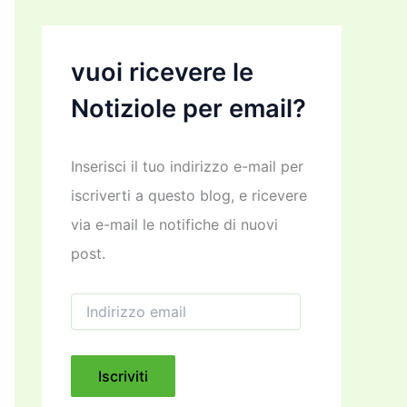
vuoi ricevere le
Notiziole per email?
Inserisci il tuo indirizzo e-mail per
iscriverti a questo blog, e ricevere
via e-mail le notifiche di nuovi
post.
I
n
d
i
r
Iscriviti
i