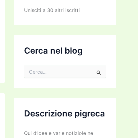
z
z
Unisciti a 30 altri iscritti
o
e
m
a
i
l
Cerca nel blog
C
e
r
c
a
:
Descrizione pigreca
Qui d’idee e varie notiziole ne