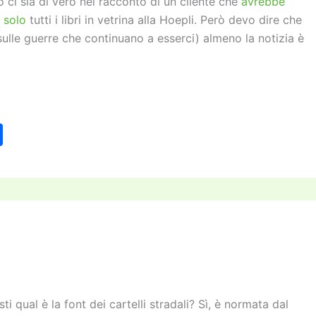
 ci sia di vero nel racconto di un cliente che
avrebbe
 solo
tutti i libri in vetrina alla Hoepli. Però devo dire che
io sulle guerre che continuano a esserci) almeno la notizia è
C
o
n
di
vi
di
sti qual è la font dei cartelli stradali? Sì, è normata dal