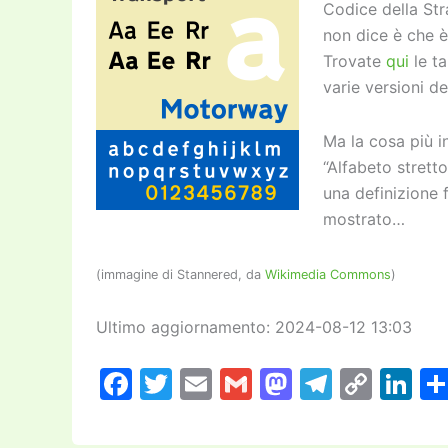
Codice della Str
non dice è che è
Trovate
qui
le ta
varie versioni de
Ma la cosa più i
“Alfabeto stretto
una definizione 
mostrato…
(immagine di Stannered, da
Wikimedia Commons
)
Ultimo aggiornamento: 2024-08-12 13:03
F
T
E
G
M
T
C
Li
a
w
m
m
a
el
o
n
c
itt
ai
ai
st
e
p
k