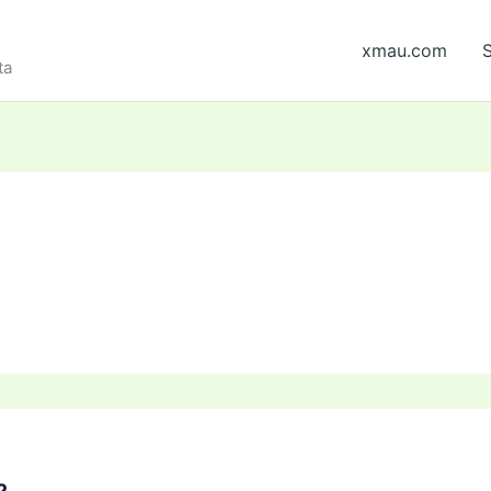
xmau.com
S
ta