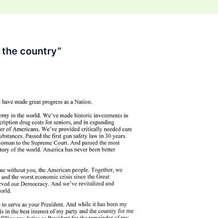
di
vi
di
d the country”