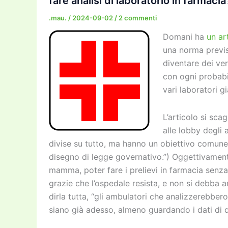
fare analisi di laboratorio in farmacia
.mau.
/
2024-09-02
/
2 commenti
Domani ha
un ar
una norma previ
diventare dei ver
con ogni probabil
vari laboratori gi
L’articolo si sca
alle lobby degli 
divise su tutto, ma hanno un obiettivo comune:
disegno di legge governativo.”) Oggettivamen
mamma, poter fare i prelievi in farmacia senz
grazie che l’ospedale resista, e non si debba
dirla tutta, “gli ambulatori che analizzerebbero 
siano già adesso, almeno guardando i dati di d