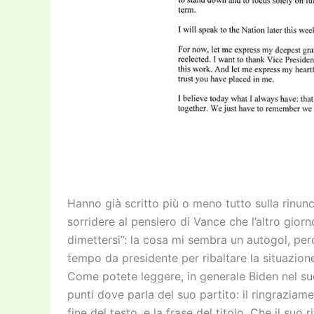
Hanno già scritto più o meno tutto sulla rinunc
sorridere al pensiero di Vance che l’altro gior
dimettersi”: la cosa mi sembra un autogol, pe
tempo da presidente per ribaltare la situazione
Come potete leggere, in generale Biden nel su
punti dove parla del suo partito: il ringraziam
fine del testo, e la frase del titolo. Che il suo r