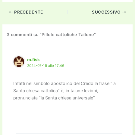
c
itt
ai
ai
st
e
p
k
n
PRECEDENTE
SUCCESSIVO
e
er
l
l
o
gr
y
e
di
b
d
a
Li
dI
vi
o
o
m
n
n
di
3 commenti su “Pillole cattoliche Tallone”
o
n
k
k
m.fisk
2024-07-15 alle 17:46
Infatti nel simbolo apostolico del Credo la frase “la
Santa chiesa cattolica” è, in talune lezioni,
pronunciata “la Santa chiesa universale”