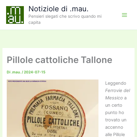
Vai
Notiziole di .mau.
al
Pensieri slegati che scrivo quando mi
contenuto
capita
Pillole cattoliche Tallone
Di
.mau.
/
2024-07-15
Leggendo
Ferrovie del
Messico
a
un certo
punto ho
trovato un
accenno
alle Pillole