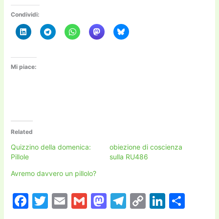
Condividi:
Mi piace:
Related
Quizzino della domenica:
obiezione di coscienza
Pillole
sulla RU486
Avremo davvero un pillolo?
F
T
E
G
M
T
C
Li
C
a
w
m
m
a
el
o
n
o