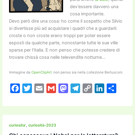
dev’essere davvero una
cosa importante.
Devo però dire una cosa: ho come il sospetto che Silvio
si divertisse più ad acquistare i quadri che a guardarli:
croste o non croste erano troppi per poter essere
esposti da qualche parte, nonostante tutte le sue ville
sparse per l’Italia. E non penso che potesse credere di
trovare chissà cosa nelle televendite notturne…
Immagine da
OpenClipArt
: non penso sia nella collezione Berlusconi.
F
T
E
G
M
T
C
Li
C
a
w
m
m
a
el
o
n
o
c
itt
ai
ai
st
e
p
k
n
e
er
l
l
o
gr
y
e
di
b
d
a
Li
dI
vi
,
curiosita'
curiosità-2023