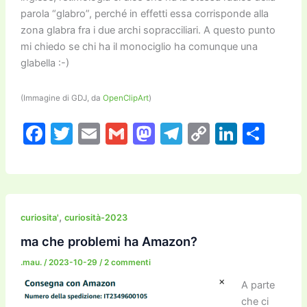
parola “glabro”, perché in effetti essa corrisponde alla
zona glabra fra i due archi sopracciliari. A questo punto
mi chiedo se chi ha il monociglio ha comunque una
glabella :-)
(Immagine di GDJ, da
OpenClipArt
)
F
T
E
G
M
T
C
Li
C
a
w
m
m
a
el
o
n
o
c
itt
ai
ai
st
e
p
k
n
e
er
l
l
o
gr
y
e
di
b
d
a
Li
dI
vi
,
curiosita'
curiosità-2023
o
o
m
n
n
di
ma che problemi ha Amazon?
o
n
k
.mau.
/
2023-10-29
/
2 commenti
k
A parte
che ci