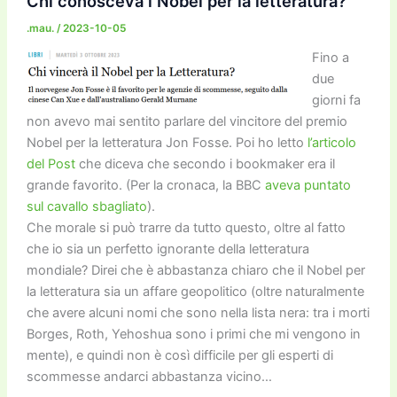
o
o
m
n
n
di
Chi conosceva i Nobel per la letteratura?
o
n
k
.mau.
/
2023-10-05
k
Fino a
due
giorni fa
non avevo mai sentito parlare del vincitore del premio
Nobel per la letteratura Jon Fosse. Poi ho letto
l’articolo
del Post
che diceva che secondo i bookmaker era il
grande favorito. (Per la cronaca, la BBC
aveva puntato
sul cavallo sbagliato
).
Che morale si può trarre da tutto questo, oltre al fatto
che io sia un perfetto ignorante della letteratura
mondiale? Direi che è abbastanza chiaro che il Nobel per
la letteratura sia un affare geopolitico (oltre naturalmente
che avere alcuni nomi che sono nella lista nera: tra i morti
Borges, Roth, Yehoshua sono i primi che mi vengono in
mente), e quindi non è così difficile per gli esperti di
scommesse andarci abbastanza vicino…