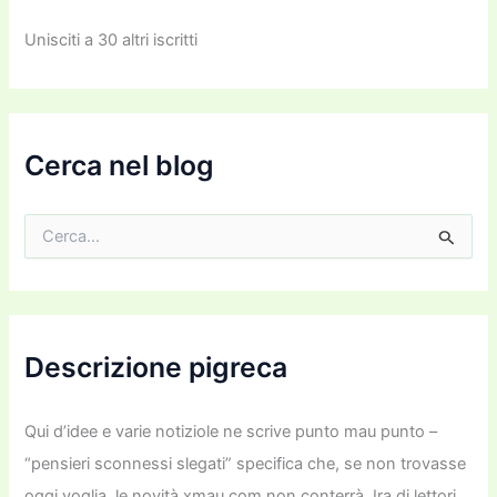
i
z
Unisciti a 30 altri iscritti
z
o
e
m
a
i
Cerca nel blog
l
C
e
r
c
a
:
Descrizione pigreca
Qui d’idee e varie notiziole ne scrive punto mau punto –
“pensieri sconnessi slegati” specifica che, se non trovasse
oggi voglia, le novità xmau com non conterrà. Ira di lettori