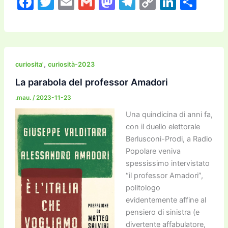
F
T
E
G
M
T
C
Li
C
a
w
m
m
a
el
o
n
o
c
itt
ai
ai
st
e
p
k
n
e
er
l
l
o
gr
y
e
di
b
d
a
Li
dI
vi
,
curiosita'
curiosità-2023
o
o
m
n
n
di
La parabola del professor Amadori
o
n
k
.mau.
/
2023-11-23
k
Una quindicina di anni fa,
con il duello elettorale
Berlusconi-Prodi, a Radio
Popolare veniva
spessissimo intervistato
“il professor Amadori”,
politologo
evidentemente affine al
pensiero di sinistra (e
divertente affabulatore,