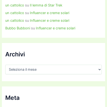
un cattolico
su
Il lemma di Star Trek
un cattolico
su
Influencer e creme solari
un cattolico
su
Influencer e creme solari
Bubbo Bubboni
su
Influencer e creme solari
Archivi
A
r
c
h
i
v
i
Meta