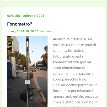
c
itt
ai
ai
st
e
p
k
n
e
er
l
l
o
gr
y
e
di
b
d
a
Li
dI
vi
,
curiosita'
curiosità-2023
o
o
m
n
n
di
Fonometro?
o
n
k
.mau.
/
2023-10-26
/
7 commenti
k
All’inizio di ottobre su un
palo della luce dalle parti di
casa mia ho visto e
fotografato questa
apparecchiatura (poi mi
sono dimenticato di
scriverne, ma si sa che io
sono parecchio fuso).
Così ad occhio parrebbe un
fonometro per misurare il
rumore ambientale: peccato
che sia stato posizionato in