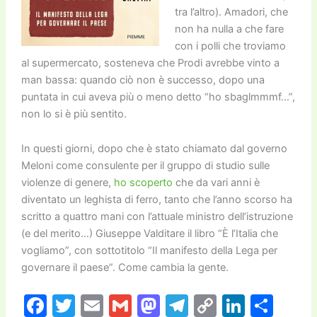
tra l’altro). Amadori, che
non ha nulla a che fare
con i polli che troviamo
al supermercato, sosteneva che Prodi avrebbe vinto a
man bassa: quando ciò non è successo, dopo una
puntata in cui aveva più o meno detto “ho sbaglmmmf…”,
non lo si è più sentito.
In questi giorni, dopo che è stato chiamato dal governo
Meloni come consulente per il gruppo di studio sulle
violenze di genere,
ho scoperto
che da vari anni è
diventato un leghista di ferro, tanto che l’anno scorso ha
scritto a quattro mani con l’attuale ministro dell’istruzione
(e del merito…) Giuseppe Valditare il libro “È l’Italia che
vogliamo”, con sottotitolo “Il manifesto della Lega per
governare il paese”. Come cambia la gente.
F
T
E
G
M
T
C
Li
C