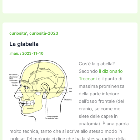
a
w
m
m
a
el
o
n
o
c
itt
ai
ai
st
e
p
k
n
e
er
l
l
o
gr
y
e
di
b
d
a
Li
dI
vi
,
curiosita'
curiosità-2023
o
o
m
n
n
di
La glabella
o
n
k
.mau.
/
2023-11-10
k
Cos’è la glabella?
Secondo
il dizionario
Treccani
è il punto di
massima prominenza
della parte inferiore
dell’osso frontale (del
cranio, se come me
siete delle capre in
anatomia). È una parola
molto tecnica, tanto che si scrive allo stesso modo in
inglese; l’etimologia ci dice che ha la stessa radice della