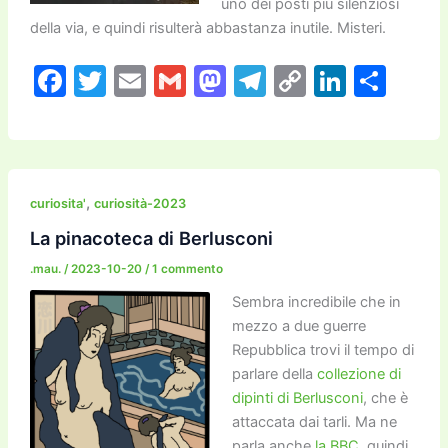
uno dei posti più silenziosi
della via, e quindi risulterà abbastanza inutile. Misteri.
F
T
E
G
M
T
C
Li
C
a
w
m
m
a
el
o
n
o
c
itt
ai
ai
st
e
p
k
n
e
er
l
l
o
gr
y
e
di
b
d
a
Li
dI
vi
,
curiosita'
curiosità-2023
o
o
m
n
n
di
La pinacoteca di Berlusconi
o
n
k
.mau.
/
2023-10-20
/
1 commento
k
Sembra incredibile che in
mezzo a due guerre
Repubblica trovi il tempo di
parlare della
collezione di
dipinti di Berlusconi
, che è
attaccata dai tarli. Ma ne
parla anche
la BBC
, quindi