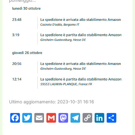
pomeriggio…
Ultimo aggiornamento: 2023-10-31 16:16
F
T
E
G
M
T
C
Li
C
a
w
m
m
a
el
o
n
o