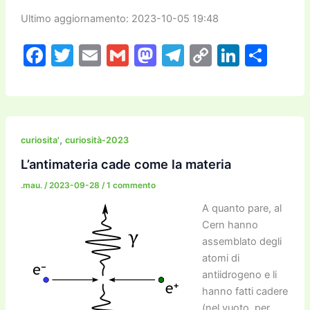
Ultimo aggiornamento: 2023-10-05 19:48
F
T
E
G
M
T
C
Li
C
a
w
m
m
a
el
o
n
o
c
itt
ai
ai
st
e
p
k
n
e
er
l
l
o
gr
y
e
di
b
d
a
Li
dI
vi
,
curiosita'
curiosità-2023
o
o
m
n
n
di
L’antimateria cade come la materia
o
n
k
.mau.
/
2023-09-28
/
1 commento
k
A quanto pare, al
Cern hanno
assemblato degli
atomi di
antiidrogeno e li
hanno fatti cadere
(nel vuoto, per