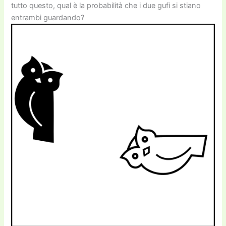
tutto questo, qual è la probabilità che i due gufi si stiano
entrambi guardando?