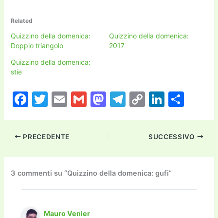
Related
Quizzino della domenica:
Quizzino della domenica:
Doppio triangolo
2017
Quizzino della domenica:
stie
F
T
E
G
M
T
C
Li
C
a
w
m
m
a
el
o
n
o
c
itt
ai
ai
st
e
p
k
n
PRECEDENTE
SUCCESSIVO
e
er
l
l
o
gr
y
e
di
b
d
a
Li
dI
vi
o
o
m
n
n
di
3 commenti su “Quizzino della domenica: gufi”
o
n
k
k
Mauro Venier