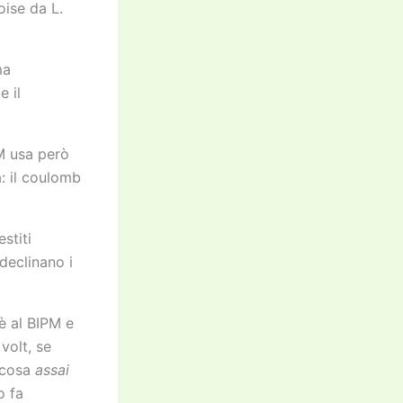
ise da L.
ma
e il
M usa però
a: il coulomb
stiti
 declinano i
è al BIPM e
volt, se
 (cosa
assai
o fa