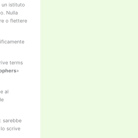
un istituto
o. Nulla
re o flettere
cificamente
rive terms
sophers
»
.
e al
le
: sarebbe
lo scrive