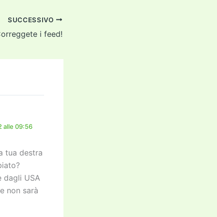
SUCCESSIVO
orreggete i feed!
 alle 09:56
a tua destra
biato?
e dagli USA
 e non sarà