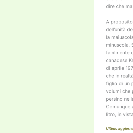
dire che ma
A proposito 
dell’unità 
la maiuscol
minuscola. S
facilmente c
canadese Ke
di aprile 19
che in realt
figlio di un
volumi che p
persino nell
Comunque ad
litro, in vi
Ultimo aggior