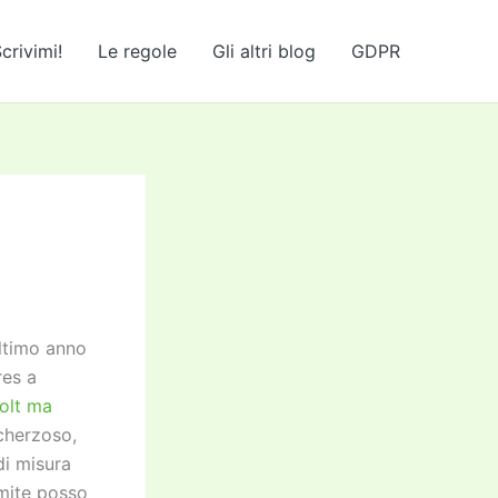
crivimi!
Le regole
Gli altri blog
GDPR
ultimo anno
res a
olt ma
scherzoso,
di misura
imite posso