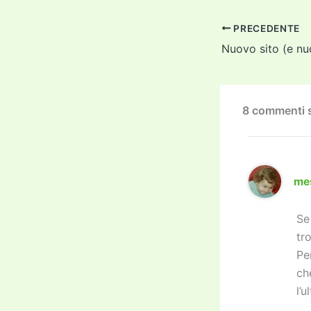
c
i
e
PRECEDENTE
b
o
o
k
8 commenti su
me
Se
tr
Pe
ch
l’