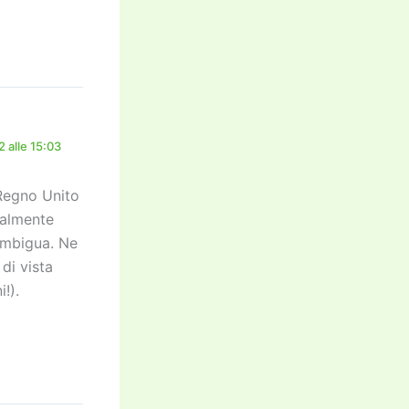
 alle 15:03
 Regno Unito
zialmente
ambigua. Ne
di vista
!).