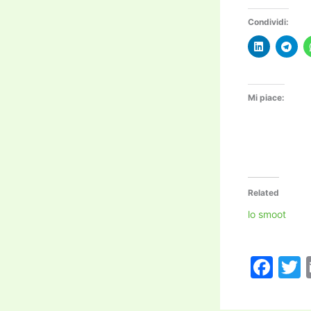
Condividi:
Mi piace:
Related
lo smoot
F
a