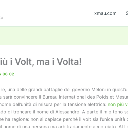
xmau.com
S
ta
ù i Volt, ma i Volta!
6-06-02
re, una delle grandi battaglie del governo Meloni in quest’
ra sarà convincere il Bureau International des Poids et Mesu
nome dell’unità di misura per la tensione elettrica:
non più v
ndo di troncare il nome di Alessandro. A parte il mio tono 
e ha ragione: non si capisce perché il volt sia l’unica unità 
il nome di una persona ma arbitrariamente accorciato. Al l