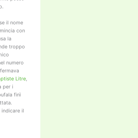
o.
 se il nome
omincia con
sa la
onde troppo
mico
nel numero
affermava
tiste Litre
,
a per i
ufala finì
ttata.
ndicare il