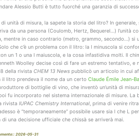
ndare Alessio Butti è tutto fuorché una garanzia di success
di unità di misura, la sapete la storia del litro? In generale,
deriva da una persona (Coulomb, Hertz, Bequerel…) l’unità c
a, mentre in caso contrario (metro, grammo, secondo…) si u
olo che c’è un problema con il litro: la l minuscola si conf
on un 1 o una I maiuscola, e la cosa infastidiva molti. Il chi
nneth Woolley decise così di fare un estremo tentativo, e 
78 della rivista
CHEM 13 News
pubblicò un articolo in cui 
à il litro prendeva il nome da un certo
Claude Émile Jean-Bap
 produttore di bottiglie di vino, che inventò un’unità di misur
oi fu incorporato nel sistema internazionale di misure. La b
a rivista
IUPAC Chemistry International
, prima di venire ritra
esso è “temporaneamente” possibile usare sia l che L per i
sta di una decisione ufficiale che chissà se arriverà mai.
namento:: 2026-05-31