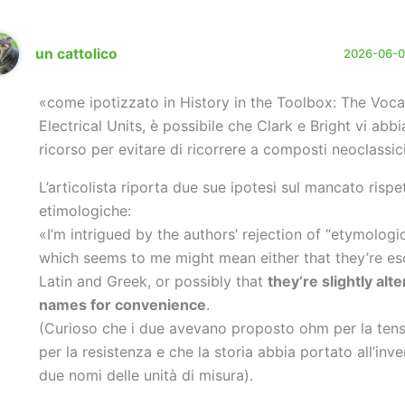
un cattolico
2026-06-03
«come ipotizzato in History in the Toolbox: The Voca
Electrical Units, è possibile che Clark e Bright vi abb
ricorso per evitare di ricorrere a composti neoclassic
L’articolista riporta due sue ipotesi sul mancato rispe
etimologiche:
«I’m intrigued by the authors’ rejection of “etymologica
which seems to me might mean either that they’re e
Latin and Greek, or possibly that
they’re slightly alt
names for convenience
.
(Curioso che i due avevano proposto ohm per la tens
per la resistenza e che la storia abbia portato all’inve
due nomi delle unità di misura).