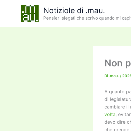
Vai
Notiziole di .mau.
al
Pensieri slegati che scrivo quando mi capi
contenuto
Non pi
Di
.mau.
/
202
A quanto pa
di legislatu
cambiare il 
volta
, evita
devo dire ch
che prende 