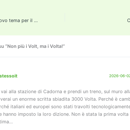
tt
ai
ai
st
e
p
k
n
er
l
l
o
gr
y
e
di
d
a
Li
dI
vi
Nuovo sito (e nuovo tema per il blog)
C
o
m
n
n
di
n
k
 “Non più i Volt, ma i Volta!”
stessoit
2026-06-02
 vai alla stazione di Cadorna e prendi un treno, sul muro all
overai un enorme scritta sbiadita 3000 Volta. Perché è cam
rché italiani ed europei sono stati travolti tecnologicament
e hanno imposto la loro dizione. Non è stata la prima volta
ultima…