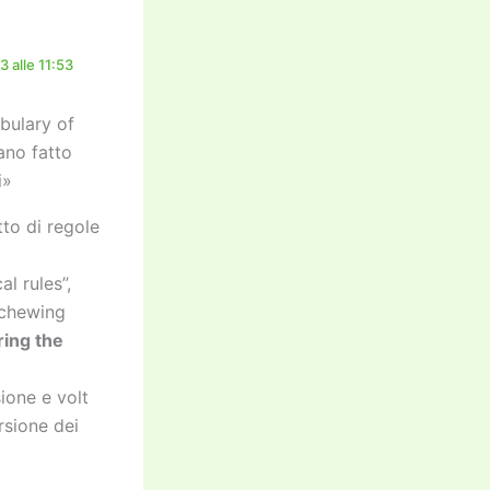
 alle 11:53
bulary of
iano fatto
i»
tto di regole
l rules”,
schewing
ering the
ione e volt
rsione dei