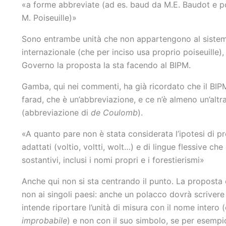
«a forme abbreviate (ad es. baud da M.E. Baudot e po
M. Poiseuille)»
Sono entrambe unità che non appartengono al siste
internazionale (che per inciso usa proprio poiseuille), 
Governo la proposta la sta facendo al BIPM.
Gamba, qui nei commenti, ha già ricordato che il BIP
farad, che è un’abbreviazione, e ce n’è almeno un’altr
(abbreviazione di
de Coulomb
).
«A quanto pare non è stata considerata l’ipotesi di pre
adattati (voltio, voltti, wolt…) e di lingue flessive che
sostantivi, inclusi i nomi propri e i forestierismi»
Anche qui non si sta centrando il punto. La proposta 
non ai singoli paesi: anche un polacco dovrà scrivere 
intende riportare l’unità di misura con il nome intero
improbabile
) e non con il suo simbolo, se per esempi