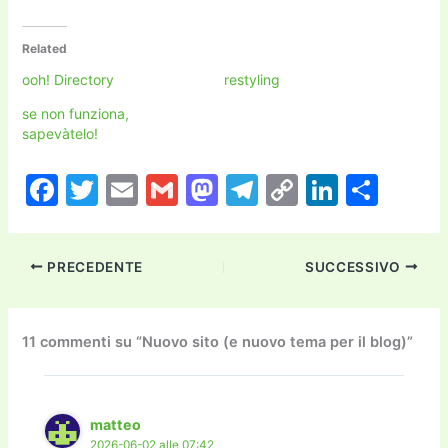
Related
ooh! Directory
restyling
se non funziona,
sapevàtelo!
F
T
E
G
M
T
C
Li
C
a
w
m
m
a
el
o
n
o
c
itt
ai
ai
st
e
p
k
n
PRECEDENTE
SUCCESSIVO
e
er
l
l
o
gr
y
e
di
b
d
a
Li
dI
vi
o
o
m
n
n
di
11 commenti su “Nuovo sito (e nuovo tema per il blog)”
o
n
k
k
matteo
2026-06-02 alle 07:42