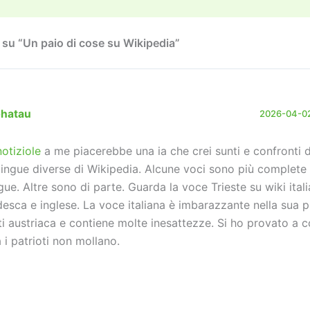
n
k
su “Un paio di cose su Wikipedia”
phatau
2026-04-02
otiziole
a me piacerebbe una ia che crei sunti e confronti d
 lingue diverse di Wikipedia. Alcune voci sono più complete i
ngue. Altre sono di parte. Guarda la voce Trieste su wiki itali
desca e inglese. La voce italiana è imbarazzante nella sua
ti austriaca e contiene molte inesattezze. Si ho provato a 
 i patrioti non mollano.