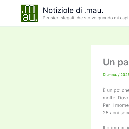
Vai
Notiziole di .mau.
al
Pensieri slegati che scrivo quando mi capi
contenuto
Un pa
Di
.mau.
/
202
È un po’ ch
molte. Dovr
Per il mome
25 anni sono
Il primo art