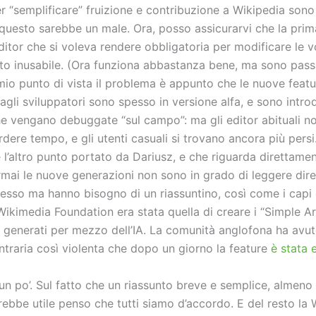
r “semplificare” fruizione e contribuzione a Wikipedia sono
 questo sarebbe un male. Ora, posso assicurarvi che la prim
ditor che si voleva rendere obbligatoria per modificare le v
tto inusabile. (Ora funziona abbastanza bene, ma sono passa
mio punto di vista il problema è appunto che le nuove featu
agli sviluppatori sono spesso in versione alfa, e sono intro
e vengano debuggate “sul campo”: ma gli editor abituali n
rdere tempo, e gli utenti casuali si trovano ancora più persi
 l’altro punto portato da Dariusz, e che riguarda direttamente
rmai le nuove generazioni non sono in grado di leggere dir
esso ma hanno bisogno di un riassuntino, così come i capi 
 Wikimedia Foundation era stata quella di creare i “Simple Ar
 generati per mezzo dell’IA. La comunità anglofona ha avu
ntraria così violenta che dopo un giorno la feature
è stata 
n po’. Sul fatto che un riassunto breve e semplice, almeno 
arebbe utile penso che tutti siamo d’accordo. E del resto la