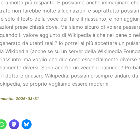
ni era molto più ruspante. E possiamo anche immaginare ch
rato non farebbe molte allucinazioni e soprattutto possia
 solo il testo della voce per fare il riassunto, e non aggi
mazioni prese chissà dove. Ma siamo sicuro di volere passar
quando il valore aggiunto di Wikipedia è che nel bene o nel
generato da utenti reali? Io potrei al più accettare un pulsa
a Wikipedia (anche se su un server della Wikimedia Founda
l riassunto: ma voglio che due cose essenzialmente diverse 
zialmente diversi. Sono anch’io un vecchio bacucco? Proba
a il dottore di usare Wikipedia: possiamo sempre andare da 
rokipedia, se proprio vogliamo essere moderni.
namento:: 2026-03-31