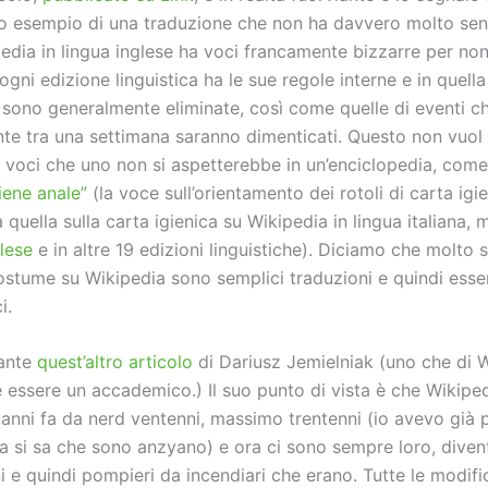
co esempio di una traduzione che non ha davvero molto sen
edia in lingua inglese ha voci francamente bizzarre per non
gni edizione linguistica ha le sue regole interne e in quella 
 sono generalmente eliminate, così come quelle di eventi c
te tra una settimana saranno dimenticati. Questo non vuol 
o voci che uno non si aspetterebbe in un’enciclopedia, come
iene anale”
(la voce sull’orientamento dei rotoli di carta igi
 quella sulla carta igienica su Wikipedia in lingua italiana,
glese
e in altre 19 edizioni linguistiche). Diciamo che molto 
 costume su Wikipedia sono semplici traduzioni e quindi ess
i.
sante
quest’altro articolo
di Dariusz Jemielniak (uno che di 
he essere un accademico.) Il suo punto di vista è che Wikipe
 anni fa da nerd ventenni, massimo trentenni (io avevo già 
a si sa che sono anzyano) e ora ci sono sempre loro, diven
 e quindi pompieri da incendiari che erano. Tutte le modifi