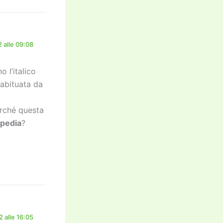
 alle 09:08
o l’italico
 abituata da
erché questa
ipedia
?
 alle 16:05