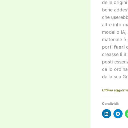
delle origi
bene addest
che userebbe
altre infor
modello IA, 
materiale è 
porti
fuori
d
creasse lì i
posti essen
ce lo ordin
dalla sua G
Ultimo aggior
Condividi: