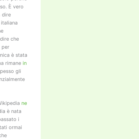
so. È vero
 dire
italiana
he
dire che
 per
enica è stata
 ma rimane
in
spesso gli
enzialmente
Wikipedia
ne
dia è nata
passato i
tati ormai
che