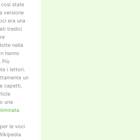
 così state
a versione
oci era una
ti tredici
re
dotte nella
on hanno
. Più
 i lettori.
ettamente un
e capetti,
ticle
to una
eliminata
.
per le voci
 Wikipedia