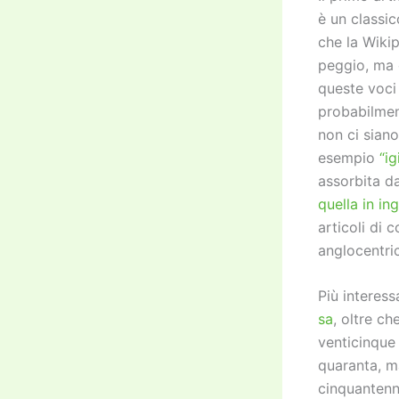
è un classi
che la Wikip
peggio, ma o
queste voci
probabilmen
non ci sian
esempio
“ig
assorbita da
quella in in
articoli di
anglocentric
Più interes
sa
, oltre c
venticinque
quaranta, m
cinquantenni