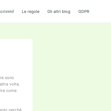
crivimi!
Le regole
Gli altri blog
GDPR
are sono
altra volta.
pire come
 solo perché