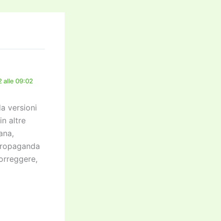
 alle 09:02
a versioni
n altre
ana,
 propaganda
correggere,