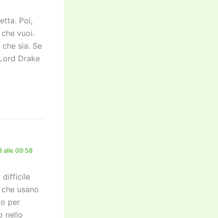
tta. Poi,
 che vuoi.
 che sia. Se
 Lord Drake
 alle 09:58
difficile
i che usano
mo per
o nello