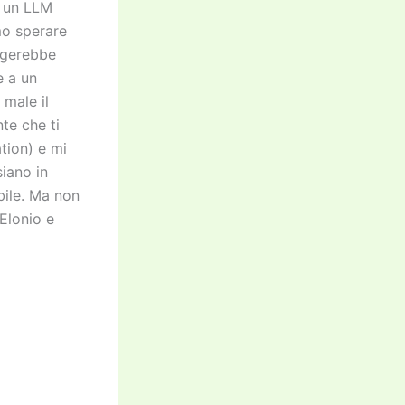
e un LLM
mo sperare
ungerebbe
e a un
 male il
nte che ti
tion) e mi
siano in
bile. Ma non
Elonio e