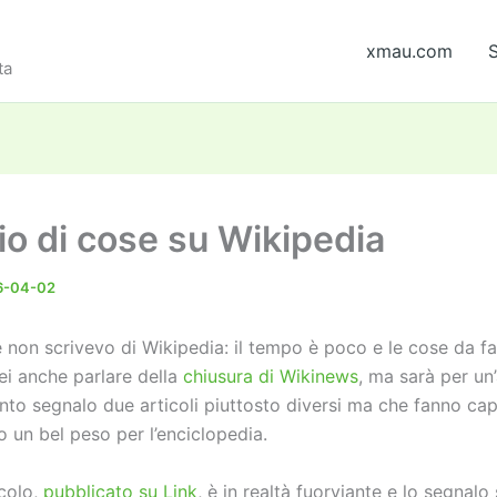
xmau.com
S
ta
io di cose su Wikipedia
6-04-02
e non scrivevo di Wikipedia: il tempo è poco e le cose da f
ei anche parlare della
chiusura di Wikinews
, ma sarà per un’
nto segnalo due articoli piuttosto diversi ma che fanno ca
 un bel peso per l’enciclopedia.
icolo,
pubblicato su Link
, è in realtà fuorviante e lo segnalo