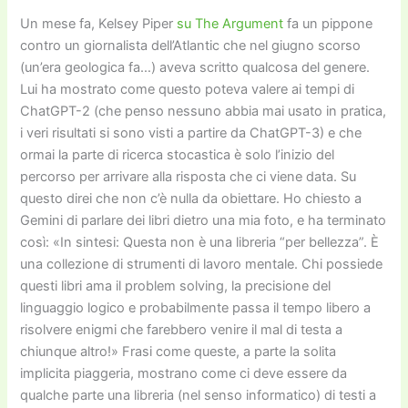
Un mese fa, Kelsey Piper
su The Argument
fa un pippone
contro un giornalista dell’Atlantic che nel giugno scorso
(un’era geologica fa…) aveva scritto qualcosa del genere.
Lui ha mostrato come questo poteva valere ai tempi di
ChatGPT-2 (che penso nessuno abbia mai usato in pratica,
i veri risultati si sono visti a partire da ChatGPT-3) e che
ormai la parte di ricerca stocastica è solo l’inizio del
percorso per arrivare alla risposta che ci viene data. Su
questo direi che non c’è nulla da obiettare. Ho chiesto a
Gemini di parlare dei libri dietro una mia foto, e ha terminato
così: «In sintesi: Questa non è una libreria “per bellezza”. È
una collezione di strumenti di lavoro mentale. Chi possiede
questi libri ama il problem solving, la precisione del
linguaggio logico e probabilmente passa il tempo libero a
risolvere enigmi che farebbero venire il mal di testa a
chiunque altro!» Frasi come queste, a parte la solita
implicita piaggeria, mostrano come ci deve essere da
qualche parte una libreria (nel senso informatico) di testi a