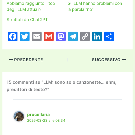
Abbiamo raggiunto il top
Gli LLM hanno problemi con
degli LLM attuali?
la parola “no”
Sfruttati da ChatGPT
F
T
E
G
M
T
C
Li
C
a
w
m
m
a
el
o
n
o
c
itt
ai
ai
st
e
p
k
n
PRECEDENTE
SUCCESSIVO
e
er
l
l
o
gr
y
e
di
b
d
a
Li
dI
vi
o
o
m
n
n
di
15 commenti su “LLM: sono solo canzonette… ehm,
predittori di testo?”
o
n
k
k
procellaria
2026-03-23 alle 08:34