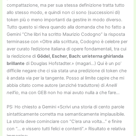
compattazione, ma per sua stessa definizione tratta tutto
allo stesso modo, e quindi non ci sono (successioni di)
token più o meno importanti da gestire in modo diverso.
Tutto questo si rileva quando alla domanda che ho fatto a
Gemini “Che libri ha scritto Maurizio Codogno” la risposta
terminasse con «Oltre alla scrittura, Codogno è celebre per
aver curato l’edizione italiana di opere fondamentali, tra cui
la riedizione di
Gödel, Escher, Bach: un’eterna ghirlanda
brillante
di Douglas Hofstadter.» (magari…) Qui è un po’
difficile negare che ci sia stata una predizione di token che
è andata via per la tangente. Posso al limite capire che mi
abbia citato come autore (anziché traduttore) di
Anelli
nell’io
, ma con GEB non ho mai avuto nulla a che fare…
PS: Ho chiesto a Gemini «Scrivi una storia di cento parole
sintatticamente corretta ma semanticamente implausibile.
La storia deve cominciare con “C’era una volta…” e finire
con “… e vissero tutti felici e contenti”.» Risultato e relativa