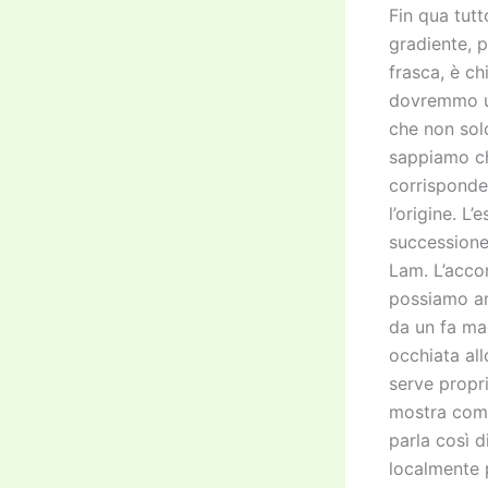
Fin qua tutt
gradiente, p
frasca, è c
dovremmo us
che non solo
sappiamo che
corrisponde
l’origine. L
successione
Lam. L’acco
possiamo an
da un fa ma
occhiata all
serve propr
mostra come
parla così 
localmente p