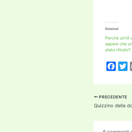
Related
Perché un’IA
sapere che un
stato ritirato?
F
a
c
i
e
PRECEDENTE
b
o
o
6 commenti su