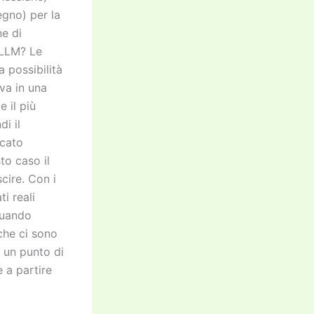
egno) per la
ne di
 LLM? Le
a possibilità
ova in una
e il più
di il
ncato
to caso il
cire. Con i
i reali
 quando
che ci sono
n un punto di
e a partire