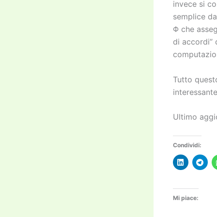
invece si co
semplice da
Φ che asseg
di accordi” 
computazione
Tutto quest
interessant
Ultimo agg
Condividi:
Mi piace: