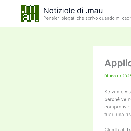
Vai
Notiziole di .mau.
al
Pensieri slegati che scrivo quando mi capi
contenuto
Applic
Di
.mau.
/
2025
Se vi dices
perché ve ne
comprensibi
fuori una ri
Gli attuali 