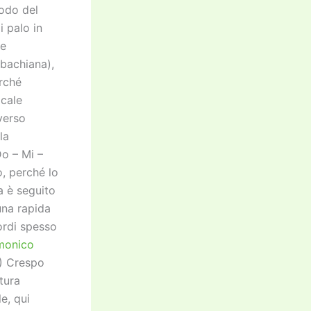
todo del
i palo in
he
bachiana),
erché
ocale
verso
la
o – Mi –
, perché lo
 è seguito
una rapida
cordi spesso
rmonico
-) Crespo
tura
e, qui