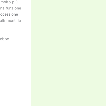
è molto più
una funzione
uccessione
altrimenti la
rebbe