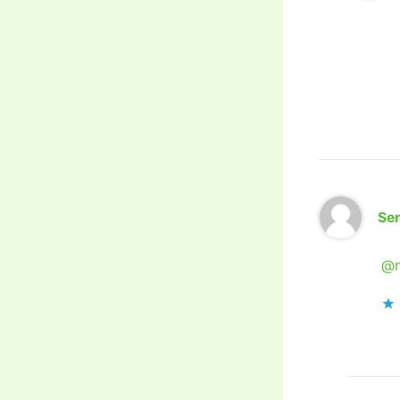
Se
@n