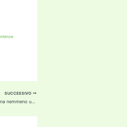
entenze
SUCCESSIVO
Il postino non suona nemmeno una volta