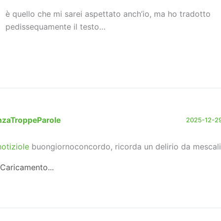
è quello che mi sarei aspettato anch’io, ma ho tradotto
pedissequamente il testo…
nzaTroppeParole
2025-12-29
otiziole
buongiornoconcordo, ricorda un delirio da mescali
Caricamento...