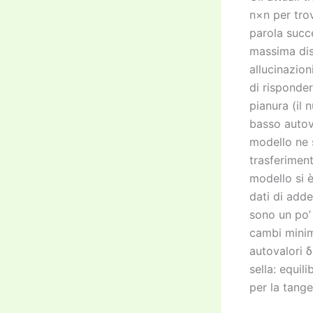
n×n per trov
parola succe
massima dis
allucinazion
di risponder
pianura (il 
basso autova
modello ne 
trasferiment
modello si è
dati di add
sono un po’ 
cambi minimi
autovalori δ
sella: equil
per la tange