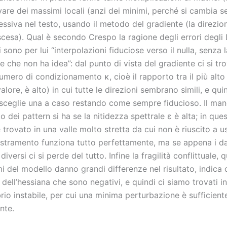
are dei massimi locali (anzi dei minimi, perché si cambia s
ssiva nel testo, usando il metodo del gradiente (la direzio
cesa). Qual è secondo Crespo la ragione degli errori degli
i sono per lui “interpolazioni fiduciose verso il nulla, senza l
e che non ha idea”: dal punto di vista del gradiente ci si tr
numero di condizionamento κ, cioè il rapporto tra il più alto 
lore, è alto) in cui tutte le direzioni sembrano simili, e quin
sceglie una a caso restando come sempre fiducioso. Il ma
o dei pattern si ha se la nitidezza spettrale ε è alta; in ques
 trovato in una valle molto stretta da cui non è riuscito a us
estramento funziona tutto perfettamente, ma se appena i dat
diversi ci si perde del tutto. Infine la fragilità conflittuale,
 del modello danno grandi differenze nel risultato, indica 
 dell’hessiana che sono negativi, e quindi ci siamo trovati i
ibrio instabile, per cui una minima perturbazione è sufficient
nte.