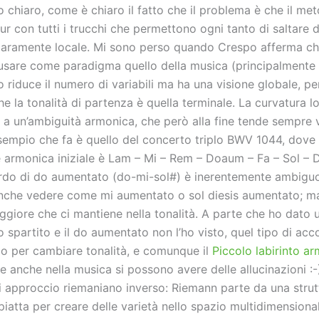
o chiaro, come è chiaro il fatto che il problema è che il me
ur con tutti i trucchi che permettono ogni tanto di saltare d
hiaramente locale. Mi sono perso quando Crespo afferma c
are come paradigma quello della musica (principalmente 
 riduce il numero di variabili ma ha una visione globale, p
 la tonalità di partenza è quella terminale. La curvatura l
 a un’ambiguità armonica, che però alla fine tende sempre 
’esempio che fa è quello del concerto triplo BWV 1044, dove 
 armonica iniziale è Lam – Mi – Rem – Doaum – Fa – Sol – D
rdo di do aumentato (do-mi-sol#) è inerentemente ambiguo
che vedere come mi aumentato o sol diesis aumentato; ma
ggiore che ci mantiene nella tonalità. A parte che ho dato 
o spartito e il do aumentato non l’ho visto, quel tipo di ac
io per cambiare tonalità, e comunque il
Piccolo labirinto a
 anche nella musica si possono avere delle allucinazioni :
di approccio riemaniano inverso: Riemann parte da una strut
iatta per creare delle varietà nello spazio multidimensional