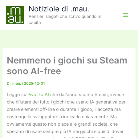
Vai
Notiziole di .mau.
al
Pensieri slegati che scrivo quando mi
contenuto
capita
Nemmeno i giochi su Steam
sono AI-free
Di
.mau.
/
2025-12-01
Leggo su
Pivot to AI
che dall’anno scorso Steam, invece
che rifiutare del tutto i giochi che usano IA generativa per
creare elementi off-line o durante il gioco, li accetta ma
costringe lo sviluppatore a indicarlo chiaramente. Ma
ovviamente questo non piace alle grandi società, che
sperano di usare sempre più IA nei giochi e quindi dover