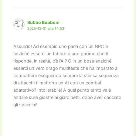
o
n
k
k
Bubbo Bubboni
2025-12-01 alle 14:53
Assurdo! Ad esempio uno parla con un NPC e
anziché esserci un fabbro o uno gnomo che ti
risponde, in realtà, c’è l’AI? O in un boss anziché
esserci un vero drago multiteste che ha imparato a
combattere eseguendo sempre la stessa sequenza
di attacchi ti mettono un AI con un combat
adattativo? Intollerabile! A quel punto tanto vale
andare sulle giostre ai giardinetti, dopo aver cacciato
gli spaccini!