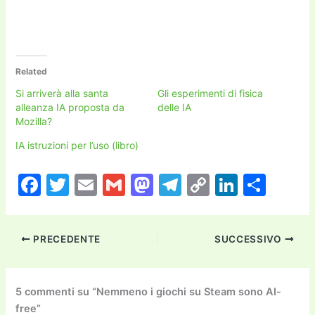
Related
Si arriverà alla santa
Gli esperimenti di fisica
alleanza IA proposta da
delle IA
Mozilla?
IA istruzioni per l’uso (libro)
F
T
E
G
M
T
C
Li
C
a
w
m
m
a
el
o
n
o
c
itt
ai
ai
st
e
p
k
n
PRECEDENTE
SUCCESSIVO
e
er
l
l
o
gr
y
e
di
b
d
a
Li
dI
vi
o
o
m
n
n
di
5 commenti su “Nemmeno i giochi su Steam sono AI-
free”