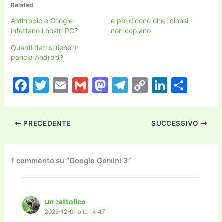
Related
Anthropic e Google
e poi dicono che i cinesi
infettano i nostri PC?
non copiano
Quanti dati si tiene in
pancia Android?
F
T
E
G
M
T
C
Li
C
a
w
m
m
a
el
o
n
o
c
itt
ai
ai
st
e
p
k
n
PRECEDENTE
SUCCESSIVO
e
er
l
l
o
gr
y
e
di
b
d
a
Li
dI
vi
o
o
m
n
n
di
1 commento su “Google Gemini 3”
o
n
k
k
un cattolico
2025-12-01 alle 14:47