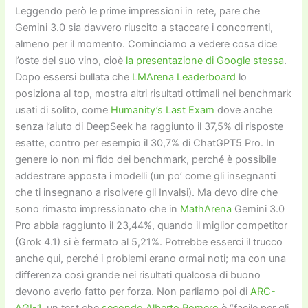
Leggendo però le prime impressioni in rete, pare che
Gemini 3.0 sia davvero riuscito a staccare i concorrenti,
almeno per il momento. Cominciamo a vedere cosa dice
l’oste del suo vino, cioè
la presentazione di Google stessa
.
Dopo essersi bullata che
LMArena Leaderboard
lo
posiziona al top, mostra altri risultati ottimali nei benchmark
usati di solito, come
Humanity’s Last Exam
dove anche
senza l’aiuto di DeepSeek ha raggiunto il 37,5% di risposte
esatte, contro per esempio il 30,7% di ChatGPT5 Pro. In
genere io non mi fido dei benchmark, perché è possibile
addestrare apposta i modelli (un po’ come gli insegnanti
che ti insegnano a risolvere gli Invalsi). Ma devo dire che
sono rimasto impressionato che in
MathArena
Gemini 3.0
Pro abbia raggiunto il 23,44%, quando il miglior competitor
(Grok 4.1) si è fermato al 5,21%. Potrebbe esserci il trucco
anche qui, perché i problemi erano ormai noti; ma con una
differenza così grande nei risultati qualcosa di buono
devono averlo fatto per forza. Non parliamo poi di
ARC-
AGI-1
, un test che
secondo Alberto Romero
è “facile per gli