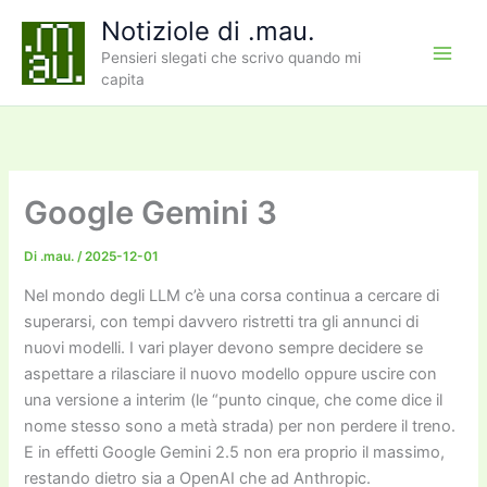
Vai
Notiziole di .mau.
al
Pensieri slegati che scrivo quando mi
contenuto
capita
Google Gemini 3
Di
.mau.
/
2025-12-01
Nel mondo degli LLM c’è una corsa continua a cercare di
superarsi, con tempi davvero ristretti tra gli annunci di
nuovi modelli. I vari player devono sempre decidere se
aspettare a rilasciare il nuovo modello oppure uscire con
una versione a interim (le “punto cinque, che come dice il
nome stesso sono a metà strada) per non perdere il treno.
E in effetti Google Gemini 2.5 non era proprio il massimo,
restando dietro sia a OpenAI che ad Anthropic.