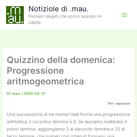
Vai
Notiziole di .mau.
al
Pensieri slegati che scrivo quando mi
contenuto
capita
Quizzino della domenica:
Progressione
aritmogeometrica
Di
.mau.
/
2025-04-27
745 – equazioni
Una successione di tre numeri reali forma una progressione
aritmetica, il cui primo termine è 9. Se lasciamo inalterato il
primo termine, aggiungiamo 2 al secondo termine e 20 al
terzo termine, i tre numeri così ottenuti formano una