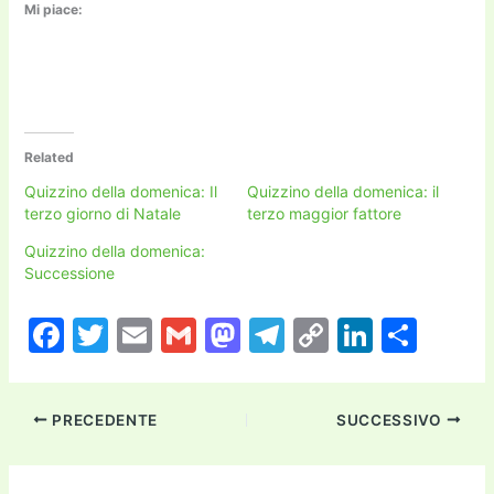
Mi piace:
Related
Quizzino della domenica: Il
Quizzino della domenica: il
terzo giorno di Natale
terzo maggior fattore
Quizzino della domenica:
Successione
F
T
E
G
M
T
C
Li
C
a
w
m
m
a
el
o
n
o
c
itt
ai
ai
st
e
p
k
n
PRECEDENTE
SUCCESSIVO
e
er
l
l
o
gr
y
e
di
b
d
a
Li
dI
vi