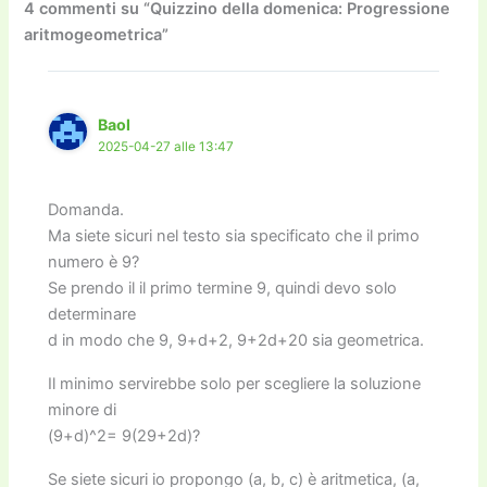
o
o
m
n
n
di
4 commenti su “Quizzino della domenica: Progressione
aritmogeometrica”
o
n
k
k
Baol
2025-04-27 alle 13:47
Domanda.
Ma siete sicuri nel testo sia specificato che il primo
numero è 9?
Se prendo il il primo termine 9, quindi devo solo
determinare
d in modo che 9, 9+d+2, 9+2d+20 sia geometrica.
Il minimo servirebbe solo per scegliere la soluzione
minore di
(9+d)^2= 9(29+2d)?
Se siete sicuri io propongo (a, b, c) è aritmetica, (a,