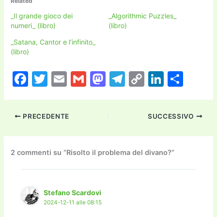
Related
_Il grande gioco dei
_Algorithmic Puzzles_
numeri_ (libro)
(libro)
_Satana, Cantor e l’infinito_
(libro)
F
T
E
G
M
T
C
Li
C
a
w
m
m
a
el
o
n
o
c
itt
ai
ai
st
e
p
k
n
PRECEDENTE
SUCCESSIVO
e
er
l
l
o
gr
y
e
di
b
d
a
Li
dI
vi
o
o
m
n
n
di
2 commenti su “Risolto il problema del divano?”
o
n
k
k
Stefano Scardovi
2024-12-11 alle 08:15