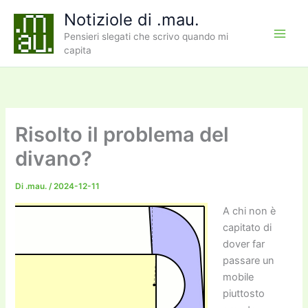
Vai
Notiziole di .mau.
al
Pensieri slegati che scrivo quando mi
contenuto
capita
Risolto il problema del
divano?
Di
.mau.
/
2024-12-11
A chi non è
capitato di
dover far
passare un
mobile
piuttosto