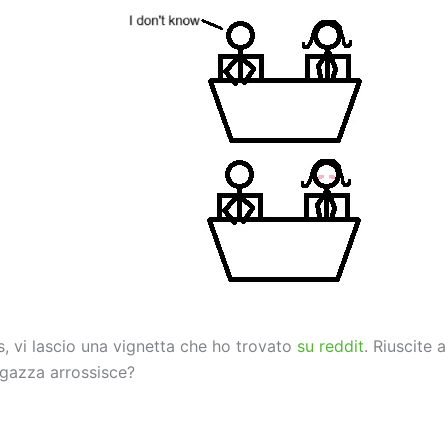
 vi lascio una vignetta che ho trovato
su reddit
. Riuscite 
agazza arrossisce?