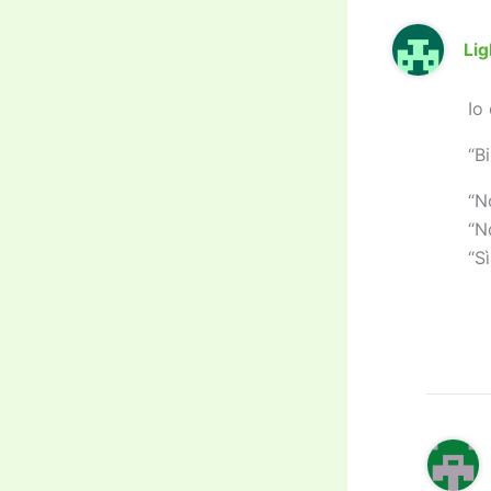
Lig
Io
“Bi
“N
“N
“Sì