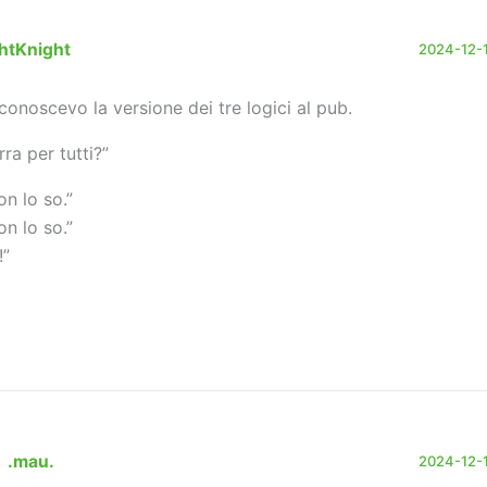
htKnight
2024-12-11
 conoscevo la versione dei tre logici al pub.
rra per tutti?”
on lo so.”
on lo so.”
!”
.mau.
2024-12-11