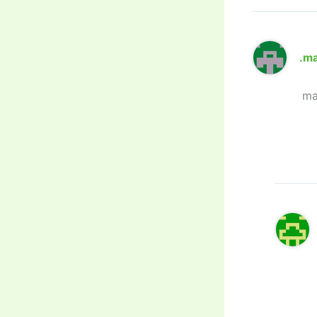
.m
ma