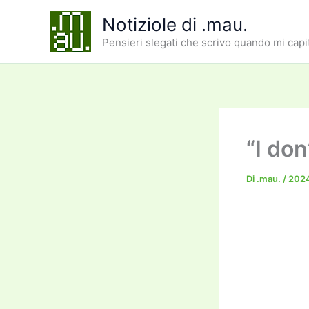
Vai
Notiziole di .mau.
al
Pensieri slegati che scrivo quando mi capi
contenuto
“I do
Di
.mau.
/
2024