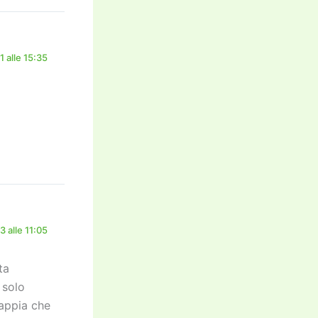
 alle 15:35
 alle 11:05
ta
 solo
sappia che