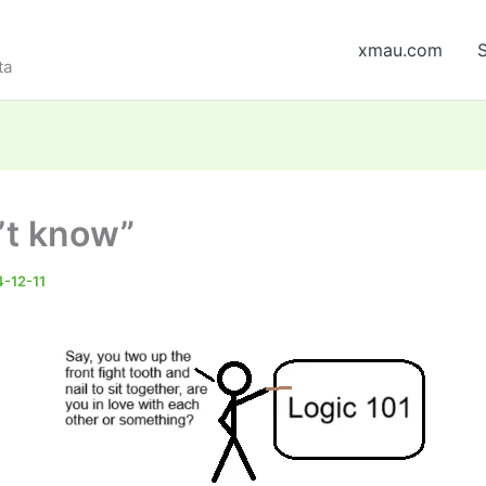
xmau.com
S
ta
n’t know”
-12-11