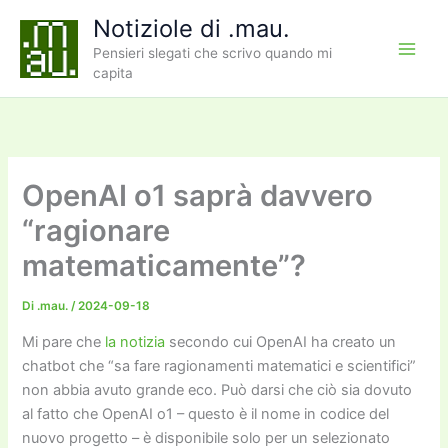
Vai
Notiziole di .mau.
al
Pensieri slegati che scrivo quando mi
contenuto
capita
OpenAI o1 saprà davvero
“ragionare
matematicamente”?
Di
.mau.
/
2024-09-18
Mi pare che
la notizia
secondo cui OpenAI ha creato un
chatbot che “sa fare ragionamenti matematici e scientifici”
non abbia avuto grande eco. Può darsi che ciò sia dovuto
al fatto che OpenAI o1 – questo è il nome in codice del
nuovo progetto – è disponibile solo per un selezionato