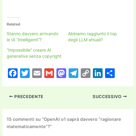
Related
Stanno davvero arrivando
Abbiamo raggiunto il top
le IA “intelligenti”?
degli LLM attuali?
“Impossibile” creare AI
generative senza copyright
F
T
E
G
M
T
C
Li
C
a
w
m
m
a
el
o
n
o
c
itt
ai
ai
st
e
p
k
n
PRECEDENTE
SUCCESSIVO
e
er
l
l
o
gr
y
e
di
b
d
a
Li
dI
vi
o
o
m
n
n
di
15 commenti su “OpenAI o1 saprà davvero “ragionare
matematicamente”?”
o
n
k