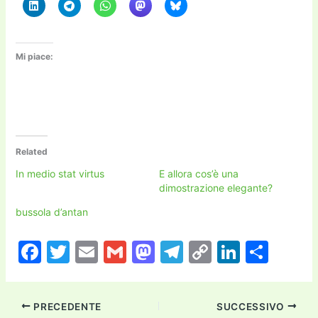
Mi piace:
Related
In medio stat virtus
E allora cos’è una
dimostrazione elegante?
bussola d’antan
F
T
E
G
M
T
C
Li
C
a
w
m
m
a
el
o
n
o
c
itt
ai
ai
st
e
p
k
n
PRECEDENTE
SUCCESSIVO