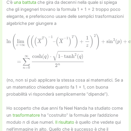
C’è
una battuta
che gira da decenni nella quale si spiega
che gli ingegneri trovano la formula 1 + 1 = 2 troppo poco
elegante, e preferiscono usare delle semplici trasformazioni
algebriche per giungere a
ln
(
tanh
X
(
―
lim
−
2
z
1
(
→
)
q
T
)
∞
2
)
+
n
(
1
(
z
(
X
)
2
―
)
+
T
sin
)
−
1
2
–
(
p
)
+
cos
2
(
p
)
=
=
∑
n
=
0
∞
cosh
(
(no, non si può applicare la stessa cosa ai matematici. Se a
un matematico chiedete quanto fa 1 + 1, con buona
probabilità vi risponderà semplicemente “dipende”).
Ho scoperto che due anni fa Neel Nanda ha studiato come
un
trasformatore
ha “costruito” la formula per l’addizione
modulo
n
di due numeri.
Il risultato
è quello che vedete qui
nell’immagine in alto. Quello che è successo è che il