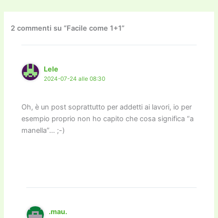
e
er
l
l
o
gr
y
e
di
b
d
a
Li
dI
vi
o
o
m
n
n
di
2 commenti su “Facile come 1+1”
o
n
k
k
Lele
2024-07-24 alle 08:30
Oh, è un post soprattutto per addetti ai lavori, io per
esempio proprio non ho capito che cosa significa “a
manella”… ;-)
.mau.