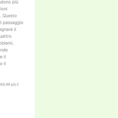
ndono più
ioni
a. Questo
l passaggio
egnare il
uattro
oblemi.
ande
 il
o il
€6.99 più il