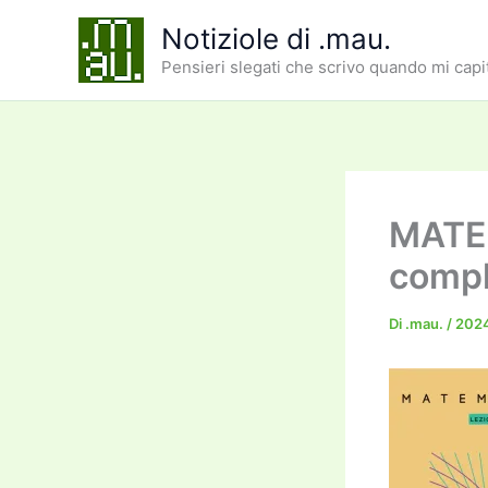
Vai
Notiziole di .mau.
al
Pensieri slegati che scrivo quando mi capi
contenuto
MATEM
comp
Di
.mau.
/
202