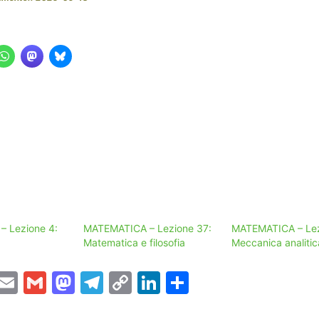
 Lezione 4:
MATEMATICA – Lezione 37:
MATEMATICA – Lez
Matematica e filosofia
Meccanica analitic
T
E
G
M
T
C
Li
C
w
m
m
a
el
o
n
o