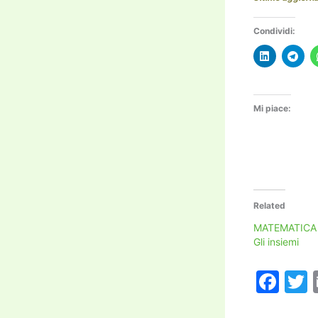
Condividi:
Mi piace:
Related
MATEMATICA –
Gli insiemi
F
a