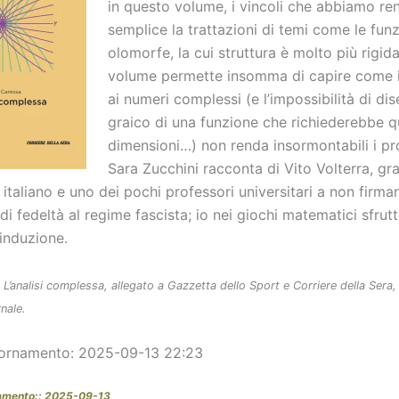
in questo volume, i vincoli che abbiamo re
semplice la trattazioni di temi come le funz
olomorfe, la cui struttura è molto più rigid
volume permette insomma di capire come i
ai numeri complessi (e l’impossibilità di dis
graico di una funzione che richiederebbe q
dimensioni…) non renda insormontabili i pr
Sara Zucchini racconta di Vito Volterra, gr
taliano e uno dei pochi professori universitari a non firmare
i fedeltà al regime fascista; io nei giochi matematici sfrutt
 induzione.
,
L’analisi complessa, allegato a Gazzetta dello Sport e Corriere della Sera, 
nale.
iornamento: 2025-09-13 22:23
namento:: 2025-09-13