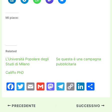
Mi piace:
Related
L’Università Popolare degli
Se questa è una campagna
Studi di Milano
pubblicitaria
Califfo PhD
F
T
E
G
M
T
C
Li
C
a
w
m
m
a
el
o
n
o
c
itt
ai
ai
st
e
p
k
n
PRECEDENTE
SUCCESSIVO
e
er
l
l
o
gr
y
e
di