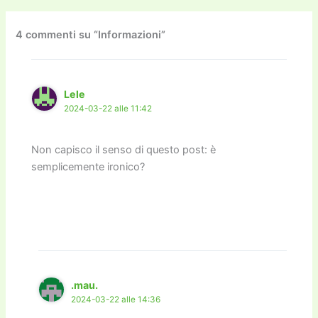
b
d
a
Li
dI
vi
o
o
m
n
n
di
4 commenti su “Informazioni”
o
n
k
k
Lele
2024-03-22 alle 11:42
Non capisco il senso di questo post: è
semplicemente ironico?
.mau.
2024-03-22 alle 14:36