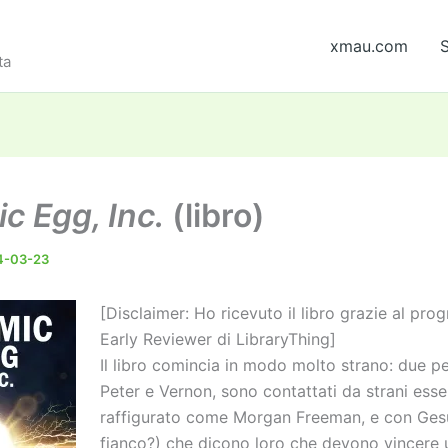
xmau.com
S
ta
c Egg, Inc.
(libro)
4-03-23
[Disclaimer: Ho ricevuto il libro grazie al pr
Early Reviewer di LibraryThing]
Il libro comincia in modo molto strano: due p
Peter e Vernon, sono contattati da strani esse
raffigurato come Morgan Freeman, e con Ges
fianco?) che dicono loro che devono vincere 