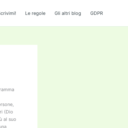
crivimi!
Le regole
Gli altri blog
GDPR
ogramma
ersone,
ri (Dio
ù al suo
una