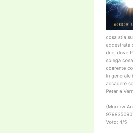
cosa stia s
addestrata s
due, dove Pe
spiega cosa 
coerente con
In generale 
accadere se
Peter e Ver
(Morrow An
97983509075
Voto: 4/5