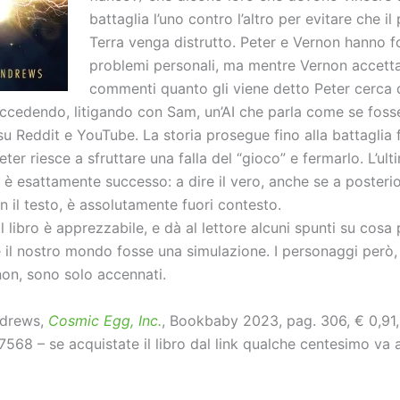
battaglia l’uno contro l’altro per evitare che il
Terra venga distrutto. Peter e Vernon hanno fo
problemi personali, ma mentre Vernon accett
commenti quanto gli viene detto Peter cerca 
uccedendo, litigando con Sam, un’AI che parla come se foss
u Reddit e YouTube. La storia prosegue fino alla battaglia fi
ter riesce a sfruttare una falla del “gioco” e fermarlo. L’ul
è esattamente successo: a dire il vero, anche se a posterio
 il testo, è assolutamente fuori contesto.
il libro è apprezzabile, e dà al lettore alcuni spunti su cos
 il nostro mondo fosse una simulazione. I personaggi però,
non, sono solo accennati.
drews,
Cosmic Egg, Inc.
, Bookbaby 2023, pag. 306, € 0,91
68 – se acquistate il libro dal link qualche centesimo va 