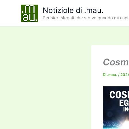
Vai
Notiziole di .mau.
al
Pensieri slegati che scrivo quando mi capi
contenuto
Cosmi
Di
.mau.
/
202