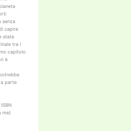
 pianeta
rti
a senza
di capire
e stata
nale tra i
timo capitolo
ri è
a potrebbe
 a parte
, ISBN
a me)