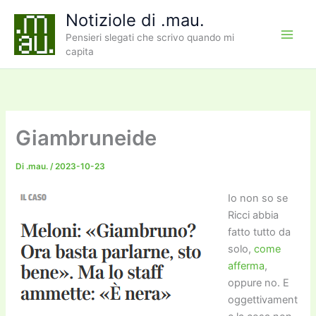
Vai
Notiziole di .mau.
al
Pensieri slegati che scrivo quando mi
contenuto
capita
Giambruneide
Di
.mau.
/
2023-10-23
Io non so se
Ricci abbia
fatto tutto da
solo,
come
afferma
,
oppure no. E
oggettivament