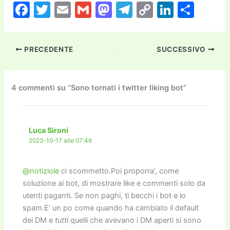
F
T
E
G
M
T
C
Li
C
a
w
m
m
a
el
o
n
o
c
itt
ai
ai
st
e
p
k
n
PRECEDENTE
SUCCESSIVO
e
er
l
l
o
gr
y
e
di
b
d
a
Li
dI
vi
o
o
m
n
n
di
4 commenti su “Sono tornati i twitter liking bot”
o
n
k
k
Luca Sironi
2023-10-17 alle 07:46
@notiziole
ci scommetto.Poi proporra’, come
soluzione ai bot, di mostrare like e commenti solo da
utenti paganti. Se non paghi, ti becchi i bot e lo
spam.E’ un po come quando ha cambiato il default
dei DM e
tutti
quelli che avevano i DM aperti si sono