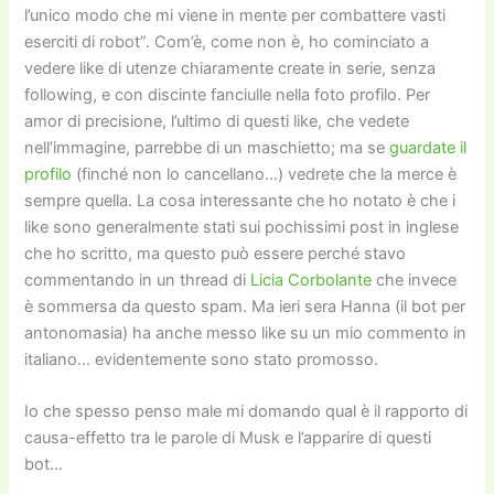
l’unico modo che mi viene in mente per combattere vasti
eserciti di robot”. Com’è, come non è, ho cominciato a
vedere like di utenze chiaramente create in serie, senza
following, e con discinte fanciulle nella foto profilo. Per
amor di precisione, l’ultimo di questi like, che vedete
nell’immagine, parrebbe di un maschietto; ma se
guardate il
profilo
(finché non lo cancellano…) vedrete che la merce è
sempre quella. La cosa interessante che ho notato è che i
like sono generalmente stati sui pochissimi post in inglese
che ho scritto, ma questo può essere perché stavo
commentando in un thread di
Licia Corbolante
che invece
è sommersa da questo spam. Ma ieri sera Hanna (il bot per
antonomasia) ha anche messo like su un mio commento in
italiano… evidentemente sono stato promosso.
Io che spesso penso male mi domando qual è il rapporto di
causa-effetto tra le parole di Musk e l’apparire di questi
bot…