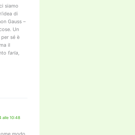
 ci siamo
’idea di
 non Gauss –
cose. Un
i per sé è
ma il
nto
farla
,
 alle 10:48
a come modo