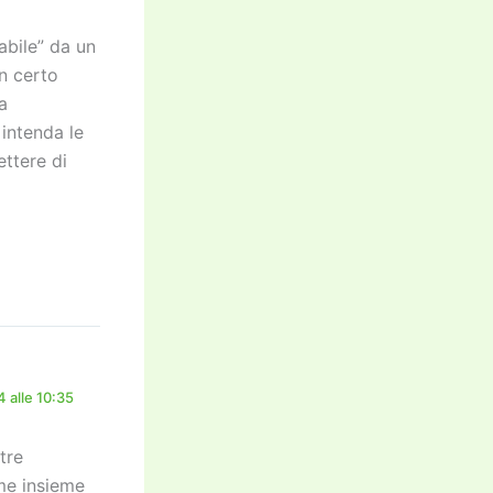
abile” da un
n certo
a
intenda le
ettere di
 alle 10:35
tre
me insieme