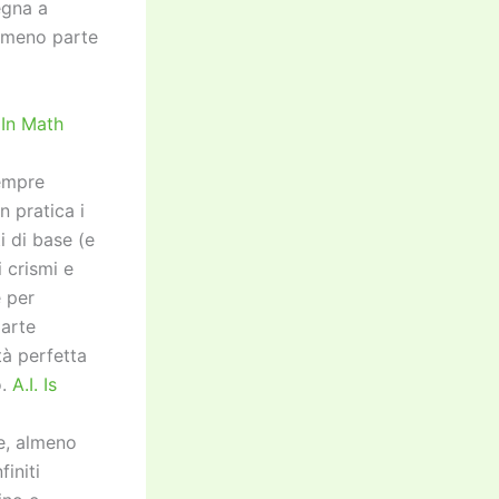
egna a
almeno parte
 In Math
empre
 pratica i
i di base (e
 crismi e
 per
parte
tà perfetta
o.
A.I. Is
le, almeno
initi