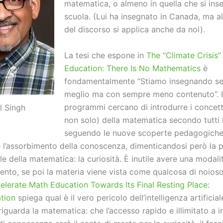
matematica, o almeno in quella che si ins
scuola. (Lui ha insegnato in Canada, ma 
del discorso si applica anche da noi).
La tesi che espone in
The “Climate Crisis”
Education: There Is No Mathematics
è
fondamentalmente “Stiamo insegnando s
meglio ma con sempre meno contenuto”. In
programmi cercano di introdurre i concett
l Singh
non solo) della matematica secondo tutti i
seguendo le nuove scoperte pedagogiche
e l’assorbimento della conoscenza, dimenticandosi però la 
 della matematica: la curiosità. È inutile avere una modali
ento, se poi la materia viene vista come qualcosa di noios
elerate Math Education Towards Its Final Resting Place:
tion
spiega qual è il vero pericolo dell’intelligenza artificia
iguarda la matematica: che l’accesso rapido e illimitato a inf