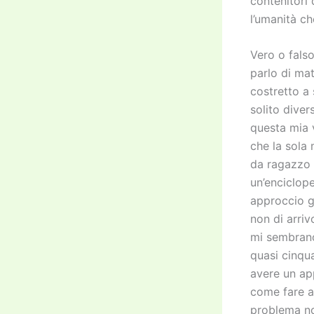
contenitori 
l’umanità ch
Vero o fals
parlo di ma
costretto a 
solito diver
questa mia 
che la sola 
da ragazzo 
un’enciclop
approccio g
non di arriv
mi sembrano
quasi cinqua
avere un ap
come fare a 
problema no