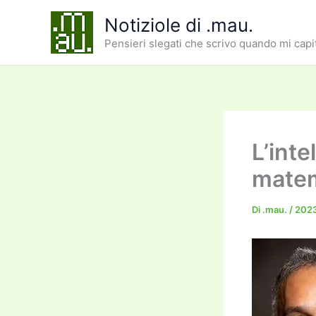
Vai
Notiziole di .mau.
al
Pensieri slegati che scrivo quando mi capi
contenuto
L’inte
matem
Di
.mau.
/
202