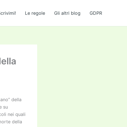
crivimi!
Le regole
Gli altri blog
GDPR
della
mano” della
e su
oli nei quali
morte della