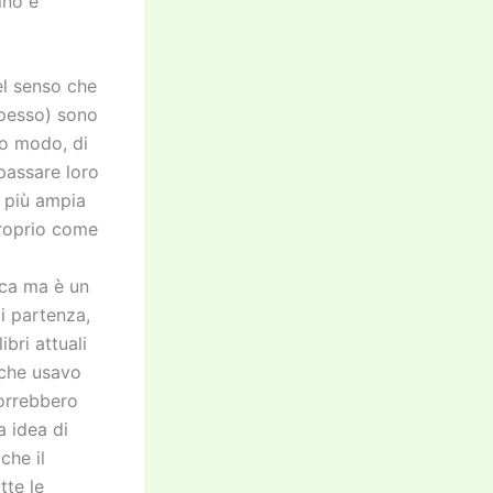
ino e
el senso che
spesso) sono
to modo, di
passare loro
 più ampia
proprio come
ica ma è un
i partenza,
bri attuali
 che usavo
vorrebbero
a idea di
che il
tte le