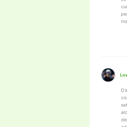
cu
pe
ma
Lo
D’
co
se
alc
de
ad