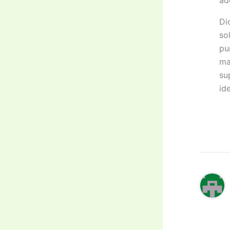
Di
so
pu
ma
su
id