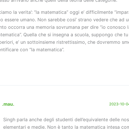
ciamo la verita’: “la matematica” oggi e’ difficilmente “impar
lo essere umano. Non sarebbe cosi’ strano vedere che ad u
nto occorra una memoria sovrumana per dire “io conosco l
tematica”. Quella che si insegna a scuola, suppongo che tu 
periori, e’ un sottoinsieme ristrettissimo, che dovremmo sm
entificare con “la matematica”.
.mau.
2023-10-04
Singh parla anche degli studenti dell’equivalente delle nos
elementari e medie. Non è tanto la matematica intesa co