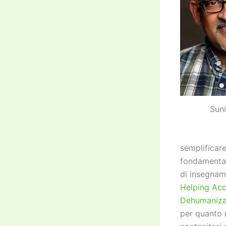
Suni
semplificar
fondamentale
di insegnam
Helping Acc
Dehumaniza
per quanto r