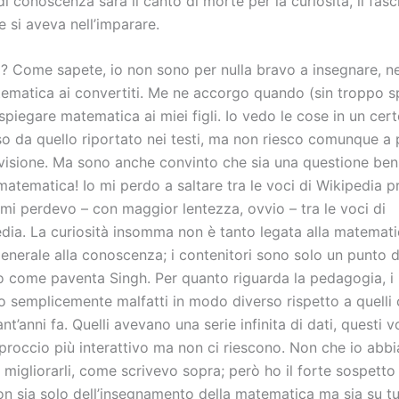
di conoscenza sarà il canto di morte per la curiosità, il fasc
e si aveva nell’imparare.
o? Come sapete, io non sono per nulla bravo a insegnare, n
tematica ai convertiti. Me ne accorgo quando (sin troppo 
spiegare matematica ai miei figli. Io vedo le cose in un cer
so da quello riportato nei testi, ma non riesco comunque a 
visione. Ma sono anche convinto che sia una questione ben
matematica! Io mi perdo a saltare tra le voci di Wikipedia 
mi perdevo – con maggior lentezza, ovvio – tra le voci di
edia. La curiosità insomma non è tanto legata alla matemat
enerale alla conoscenza; i contenitori sono solo un punto d
o come paventa Singh. Per quanto riguarda la pedagogia, i li
 semplicemente malfatti in modo diverso rispetto a quelli
nt’anni fa. Quelli avevano una serie infinita di dati, questi 
proccio più interattivo ma non ci riescono. Non che io abbi
migliorarli, come scrivevo sopra; però ho il forte sospetto 
n sia solo dell’insegnamento della matematica ma sia su tu