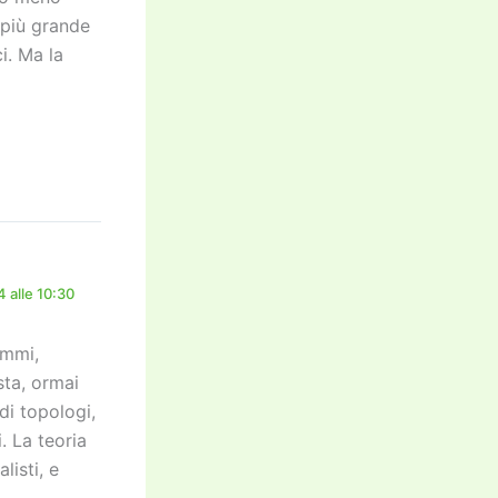
 più grande
i. Ma la
 alle 10:30
emmi,
sta, ormai
di topologi,
i. La teoria
listi, e