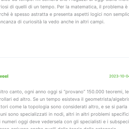
riosi di quelli di un tempo. Per la matematica, il problema è
rché è spesso astratta e presenta aspetti logici non semplic
ncanza di curiosità la vedo anche in altri campi.
weel
2023-10-04
altro canto, ogni anno oggi si “provano” 150.000 teoremi, l
rollari ed altro. Se un tempo esisteva il geometrista/algebri
ttori come la topologia sono considerati altro, e se si parla 
uni sono specializzati in nodi, altri in altri problemi specific
i numeri oggi deve vedersela con gli specialisti e i subspecia
esso arrivano anche quelli della teoria delle categorie.