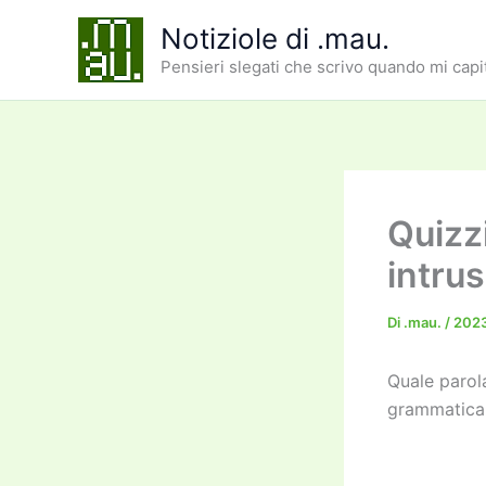
Vai
Notiziole di .mau.
al
Pensieri slegati che scrivo quando mi capi
contenuto
Quizz
intru
Di
.mau.
/
202
Quale parol
grammatical