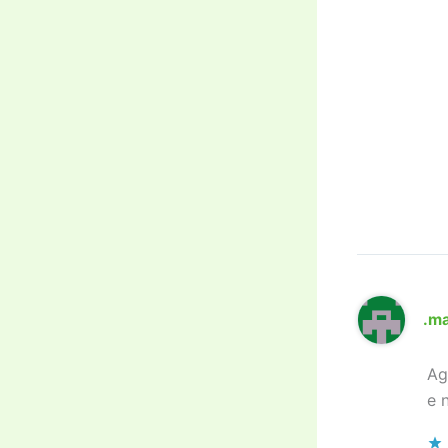
.m
Ag
e 