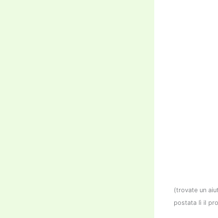
(trovate un aiu
postata lì il p