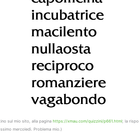
tino sul mio sito, alla pagina
https://xmau.com/quizzini/p661.html
; la risp
rossimo mercoledì. Problema mio.)