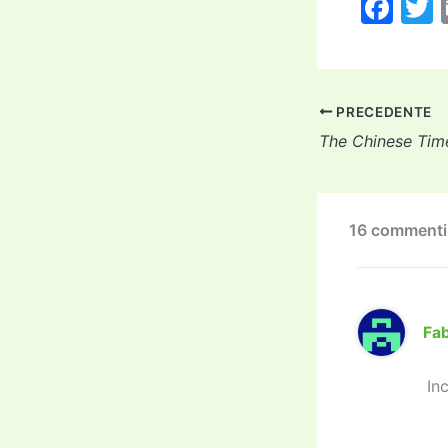
F
a
c
i
e
PRECEDENTE
b
The Chinese Tim
o
o
k
16 commenti 
Fa
In