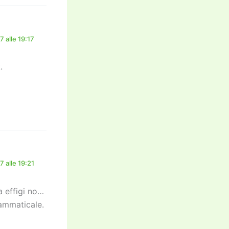
 alle 19:17
.
 alle 19:21
a effigi no…
rammaticale.