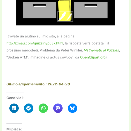
(trovate un aiutino sul mio sito, alla pagina
http://xmau.com/quizzini/p587.html
; la risposta verrà postata lì il
prossimo mercoledì. Problema da Peter Winkler,
Mathematical Puzzles
,
“Broken ATM”; immagine di actus cowboy , da
OpenClipart.org
)
Ultimo aggiornamento:: 2022-04-20
Condividi:
Mi piace: