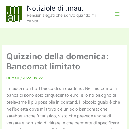
Vai
Notiziole di .mau.
al
Pensieri slegati che scrivo quando mi
contenuto
capita
Quizzino della domenica:
Bancomat limitato
Di
.mau.
/
2022-05-22
In tasca non ho il becco di un quattrino. Nel mio conto in
banca ci sono solo cinquecento euro, e io ho bisogno di
prelevarne il più possibile in contanti. Il piccolo guaio è che
nell’isoletta dove mi trovo c’è un solo bancomat che
sarebbe anche futuristico, visto che prevede anche di
versare e non solo di ritirare, e che permette di specificare