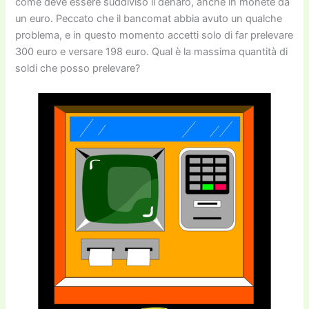
come deve essere suddiviso il denaro, anche in monete da
un euro. Peccato che il bancomat abbia avuto un qualche
problema, e in questo momento accetti solo di far prelevare
300 euro e versare 198 euro. Qual è la massima quantità di
soldi che posso prelevare?