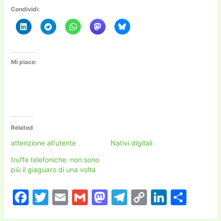
Condividi:
Mi piace:
Related
attenzione all'utente
Nativi digitali
truffe telefoniche: non sono
più il giaguaro di una volta
F
T
E
G
M
T
C
Li
C
a
w
m
m
a
el
o
n
o