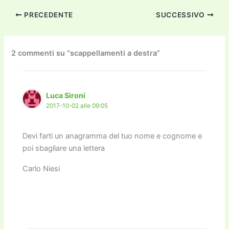
c
itt
ai
ai
st
e
p
k
n
PRECEDENTE
SUCCESSIVO
e
er
l
l
o
gr
y
e
di
b
d
a
Li
dI
vi
o
o
m
n
n
di
2 commenti su “scappellamenti a destra”
o
n
k
k
Luca Sironi
2017-10-02 alle 09:05
Devi farti un anagramma del tuo nome e cognome e
poi sbagliare una lettera
Carlo Niesi