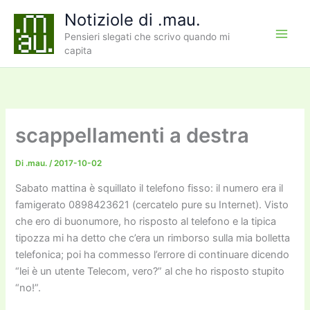
Vai
Notiziole di .mau.
al
Pensieri slegati che scrivo quando mi
contenuto
capita
scappellamenti a destra
Di
.mau.
/
2017-10-02
Sabato mattina è squillato il telefono fisso: il numero era il
famigerato 0898423621 (cercatelo pure su Internet). Visto
che ero di buonumore, ho risposto al telefono e la tipica
tipozza mi ha detto che c’era un rimborso sulla mia bolletta
telefonica; poi ha commesso l’errore di continuare dicendo
“lei è un utente Telecom, vero?” al che ho risposto stupito
“no!”.