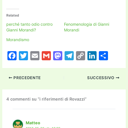
Related
perché tanto odio contro
Fenomenologia di Gianni
Gianni Morandi?
Morandi
Morandismo
F
T
E
G
M
T
C
Li
C
a
w
m
m
a
el
o
n
o
c
itt
ai
ai
st
e
p
k
n
PRECEDENTE
SUCCESSIVO
e
er
l
l
o
gr
y
e
di
b
d
a
Li
dI
vi
o
o
m
n
n
di
4 commenti su “i riferimenti di Rovazzi”
o
n
k
k
Matteo