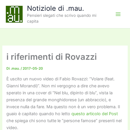
Vai
Notiziole di .mau.
al
Pensieri slegati che scrivo quando mi
contenuto
capita
i riferimenti di Rovazzi
Di
.mau.
/
2017-05-20
È uscito un nuovo video di Fabio Rovazzi: “Volare (feat.
Gianni Morandi)”. Non mi vergogno a dire che avevo
sperato in una cover di “Nel blu, dipinto di blu”, vista la
presenza del grande monghidorese (un abbraccio), e
invece nulla da fare. Ma questo non è un vero problema. Il
guaio è capitato quando ho letto
questo articolo del Post
che spiega chi sono tutte le “persone famose” presenti nel
video.